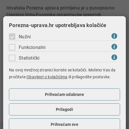
Hrvatska Porezna uprava primljena je u punopravno
članstvo Intra-Europske organizacije poreznih
administracija (IOTA) na 5. Generalnoj skupštini IOTA-e
Porezna-uprava.hr upotrebljava kolačiće
koja se održala od 17.-19. rujna 2001. godine u Pragu.
Nužni
Funkcionalni
LINK:
http://www.iota-tax.org/
Statistički
Na ovoj mrežnoj stranici koriste se kolačići. Molimo Vas da
pročitate
Obavijest o kolačićima
ili prilagodite postavke.
Prihvaćam odabrane
Ispiši stranicu
Prilagodi
Prihvaćam sve