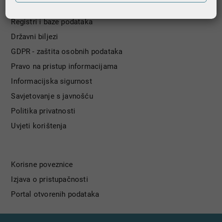
Nagradna igra
Registri i baze podataka
Državni biljezi
GDPR - zaštita osobnih podataka
Pravo na pristup informacijama
Informacijska sigurnost
Savjetovanje s javnošću
Politika privatnosti
Uvjeti korištenja
Korisne poveznice
Izjava o pristupačnosti
Portal otvorenih podataka