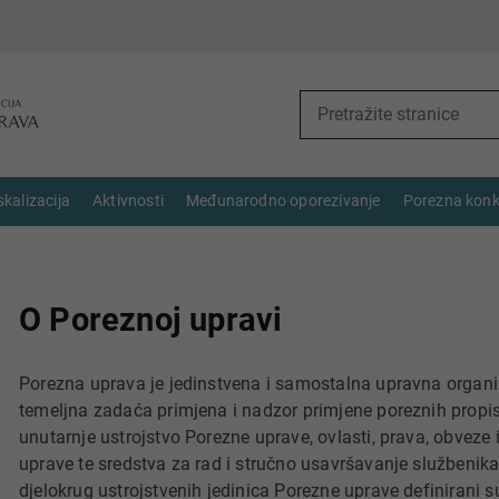
skalizacija
Aktivnosti
Međunarodno oporezivanje
Porezna konk
O Poreznoj upravi
Porezna uprava je jedinstvena i samostalna upravna organiza
temeljna zadaća primjena i nadzor primjene poreznih propisa
unutarnje ustrojstvo Porezne uprave, ovlasti, prava, obveze
uprave te sredstva za rad i stručno usavršavanje službenik
djelokrug ustrojstvenih jedinica Porezne uprave definirani 