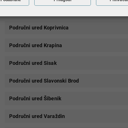
Područni ured Karlovac
Područni ured Koprivnica
Područni ured Krapina
Područni ured Sisak
Područni ured Slavonski Brod
Područni ured Šibenik
Područni ured Varaždin