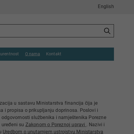
English
urentnost
O nama
Kontakt
cija u sastavu Ministarstva financija čija je
 i propisa o prikupljanju doprinosa. Poslovi i
 i odgovornosti službenika i namještenika Porezne
a uređeni su
Zakonom o Poreznoj upravi
. Nazivi i
su
Uredbom o unutarnjem ustrojstvu Ministarstva