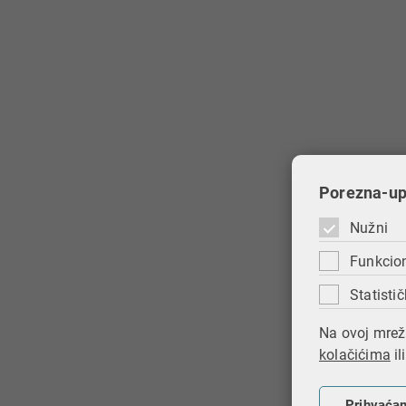
Porezna-upr
Nužni
Funkcio
Statistič
Na ovoj mrežn
kolačićima
il
Prihvaća