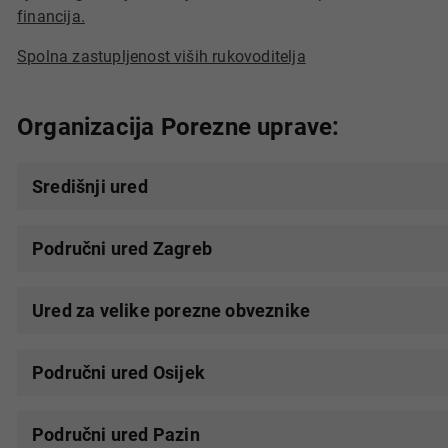
financija.
Spolna zastupljenost viših rukovoditelja
Organizacija Porezne uprave:
Središnji ured
Područni ured Zagreb
Ured za velike porezne obveznike
Područni ured Osijek
Područni ured Pazin