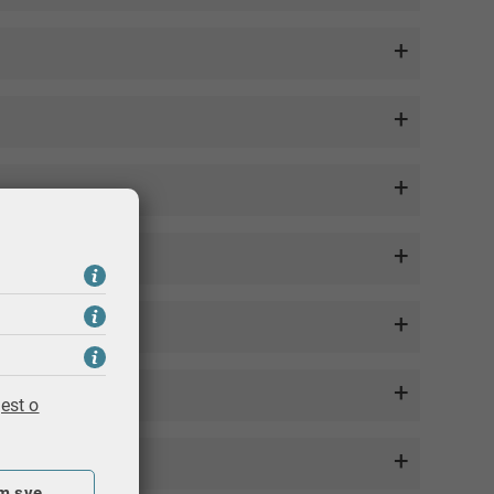
est o
m sve