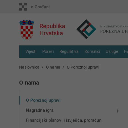
Vijesti
Porezi
Regulativa
Korisnici
Usluge
Fi
Naslovnica
O nama
O Poreznoj upravi
O nama
O Poreznoj upravi
Nagradna igra
Financijski planovi i izvješća, proračun