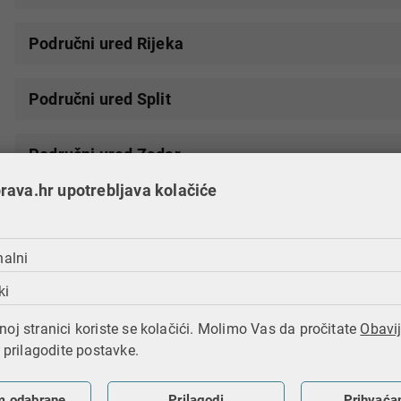
Područni ured Rijeka
Područni ured Split
Područni ured Zadar
ava.hr upotrebljava kolačiće
Područni ured Zagrebačka županija
nalni
Područni ured Bjelovar
ki
Područni ured Čakovec
oj stranici koriste se kolačići. Molimo Vas da pročitate
Obavij
i prilagodite postavke.
Područni ured Dubrovnik
m odabrane
Prilagodi
Prihvaća