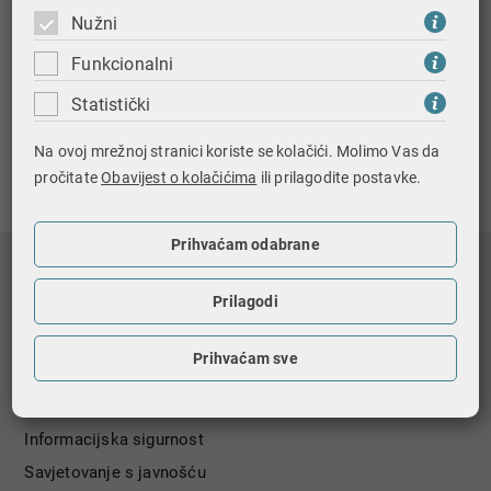
Nužni
Kada strana pravna osoba treba OIB?
Funkcionalni
Statistički
Ispiši stranicu
Na ovoj mrežnoj stranici koriste se kolačići. Molimo Vas da
pročitate
Obavijest o kolačićima
ili prilagodite postavke.
Prihvaćam odabrane
Nagradna igra
Prilagodi
Registri i baze podataka
Državni biljezi
Prihvaćam sve
GDPR - zaštita osobnih podataka
Pravo na pristup informacijama
Informacijska sigurnost
Savjetovanje s javnošću