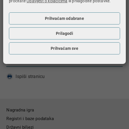
pročitate
Obavijest o kolačićima
ili prilagodite postavke.
•
Izvješća po državama (CbCR)​
,
Prihvaćam odabrane
•
Prekogranični aranžmani (DAC6)
,
•
Operateri platformi (DAC7)
,
Prilagodi
•
Priručnik-Automatska razmjena informacija​
Prihvaćam sve
Ispiši stranicu
Nagradna igra
Registri i baze podataka
Državni biljezi