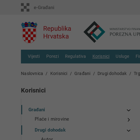
Vijesti
Porezi
Regulativa
Korisnici
Usluge
Fi
Naslovnica
Korisnici
Građani
Drugi dohodak
Trg
Korisnici
Građani
Plaće i mirovine
Drugi dohodak
Autor