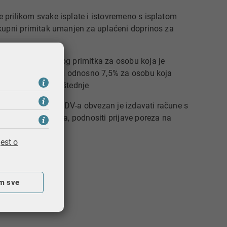
prilikom svake isplate i istovremeno s isplatom
kupni primitak umanjen za uplaćeni doprinos za
su od 10% ukupnog primitka za osobu koja je
ijske solidarnosti odnosno 7,5% za osobu koja
lne kapitalizirane štednje​
gistar obveznika PDV-a obvezan je izdavati račune s
ržavnog proračuna, podnositi prijave poreza na
isima.
est o
m sve