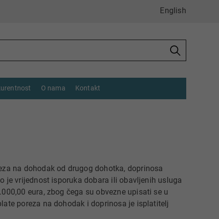
English
urentnost
O nama
Kontakt
oreza na dohodak od drugog dohotka, doprinosa
 je vrijednost isporuka dobara ili obavljenih usluga
.000,00 eura
, zbog čega su obvezne upisati se u
ate poreza na dohodak ​i doprinosa je isplatitelj