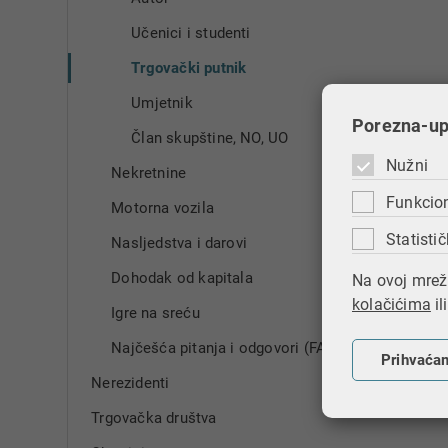
Učenici i studenti
Trgovački putnik
Umjetnik
Porezna-upr
Član skupštine, NO, UO
Nužni
Nekretnine
Funkcio
Motorna vozila
Statistič
Nasljedstva i darovi
Dohodak od kapitala
Na ovoj mrežn
kolačićima
il
Igre na sreću
Najčešća pitanja i odgovori (FAQ)
Prihvaća
Nerezidenti
Trgovačka društva