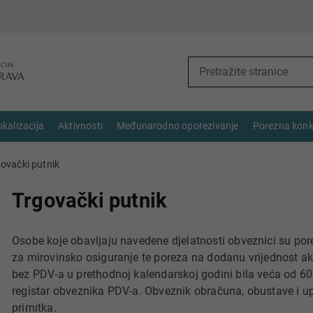
skalizacija
Aktivnosti
Međunarodno oporezivanje
Porezna konk
ovački putnik
Trgovački putnik
Osobe koje obavljaju navedene djelatnosti obveznici su p
za mirovinsko osiguranje te poreza na dodanu vrijednost ako
bez PDV-a u prethodnoj kalendarskoj godini bila veća od 60
registar obveznika PDV-a. Obveznik obračuna, obustave i upl
primitka.