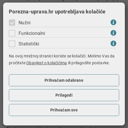
se Zakon o općem upravnom postupku.
Porezna-uprava.hr upotrebljava kolačiće
Evidencija OIB se ne objavljuje javno jer sadrži podatke
Nužni
koji nisu u vlasništvu Porezne uprave (već su iz
nadležnosti Ministarstva uprave, Ministarstva
Funkcionalni
unutarnjih poslova, Državnog zavoda za statistiku i
Statistički
Ministarstva pravosuđa) i sukladno članku 8. Općeg
poreznog zakona, prema kojem je Porezna uprava u
Na ovoj mrežnoj stranici koriste se kolačići. Molimo Vas da
obvezi čuvanja porezne tajne.
pročitate
Obavijest o kolačićima
ili prilagodite postavke.
Naziv registra: REGISTAR POREZNIH OBVEZNIKA (RPO)
Prihvaćam odabrane
Učestalost objave/ažuriranja: ne objavljuje se, a ažurira
se u realnom vremenu ili ažurira referent po saznanju.
Prilagodi
Zakonska osnova vođenja registra:
Prihvaćam sve
članak 11. Zakona o Poreznoj upravi