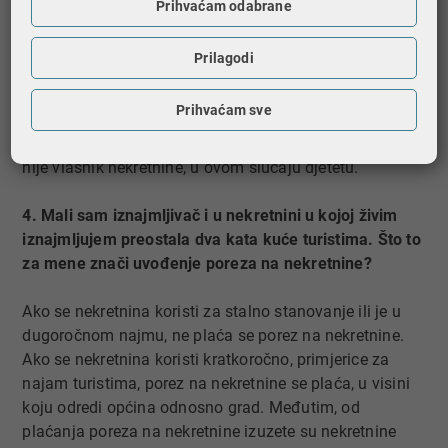
Prihvaćam odabrane
plaćanja poreza na nekretnine za stan koji mom
punoljetnom djetetu služi za stalno stanovanje?
Prilagodi
Na nekretninu koja služi za stalno stanovanje ne plaća
Prihvaćam sve
se porez na nekretnine. Navedeno vrijedi i u slučaju
kada nekretnina služi za stalno stanovanje osobi koja
nije vlasnik nekretnine, u ovom slučaju djetetu.
4. Mali sam iznajmljivač i u nekretnini u kojoj živim
iznajmljujem preostala dva kata kuće turistima. Što to
za mene znači uvođenje poreza na nekretnine?
Ako se nekretnina koristi za stalno stanovanje ili je u
dugoročnom najmu, ne plaća se porez na nekretnine.
Ako se nekretnina koristi kratkoročno, primjerice za
najam turistima, porez na nekretnine se plaća, u visini
koju odredi općina odnosno grad. Međutim, od
plaćanja poreza na nekretnine izuzete su nekretnine