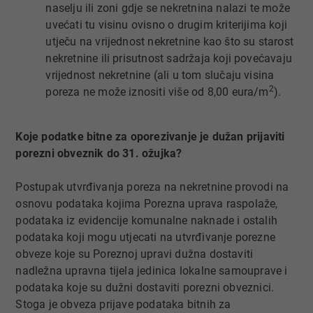
naselju ili zoni gdje se nekretnina nalazi te može
uvećati tu visinu ovisno o drugim kriterijima koji
utječu na vrijednost nekretnine kao što su starost
nekretnine ili prisutnost sadržaja koji povećavaju
vrijednost nekretnine (ali u tom slučaju visina
2
poreza ne može iznositi više od 8,00 eura/m
).
Koje podatke bitne za oporezivanje je dužan prijaviti
porezni obveznik do 31. ožujka?
Postupak utvrđivanja poreza na nekretnine provodi na
osnovu podataka kojima Porezna uprava raspolaže,
podataka iz evidencije komunalne naknade i ostalih
podataka koji mogu utjecati na utvrđivanje porezne
obveze koje su Poreznoj upravi dužna dostaviti
nadležna upravna tijela jedinica lokalne samouprave i
podataka koje su dužni dostaviti porezni obveznici.
Stoga je obveza prijave podataka bitnih za