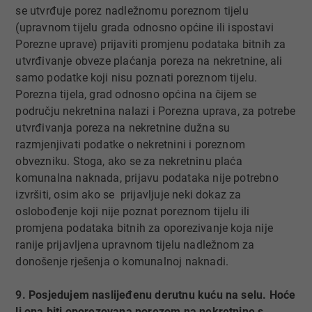
se utvrđuje porez nadležnomu poreznom tijelu
(upravnom tijelu grada odnosno općine ili ispostavi
Porezne uprave) prijaviti promjenu podataka bitnih za
utvrđivanje obveze plaćanja poreza na nekretnine, ali
samo podatke koji nisu poznati poreznom tijelu.
Porezna tijela, grad odnosno općina na čijem se
području nekretnina nalazi i Porezna uprava, za potrebe
utvrđivanja poreza na nekretnine dužna su
razmjenjivati podatke o nekretnini i poreznom
obvezniku. Stoga, ako se za nekretninu plaća
komunalna naknada, prijavu podataka nije potrebno
izvršiti, osim ako se prijavljuje neki dokaz za
oslobođenje koji nije poznat poreznom tijelu ili
promjena podataka bitnih za oporezivanje koja nije
ranije prijavljena upravnom tijelu nadležnom za
donošenje rješenja o komunalnoj naknadi.
9. Posjedujem naslijeđenu derutnu kuću na selu. Hoće
li ona biti oporezovana porezom na nekretnine s