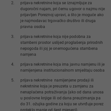
prijava nekretnine koja se iznajmljuje za
dugoročni najam, pri čemu ugovor o najmu nije
prijavljen Poreznoj upravi, a što je moguće ako
je najmodavac trgovačko društvo ili druga
pravna osoba
prijava nekretnine koja nije podobna za
stambeni prostor uslijed proglašenja prirodnih
nepogoda ili joj je onemogućena stambena
namjena
prijava nekretnine koja ima javnu namjenu ili je
namijenjena institucionalnom smještaju osoba
prijava nekretnine namijenjene prodaji ili
nekretnine koja je preuzeta u zamjenu za
nenaplaćena potraživanja (ako od dana unosa
u poslovne knjige ili od dana preuzimanja pa
do 31. ožujka godine za koju se utvrđuje porez
proteklo manje od šest mjeseci).​