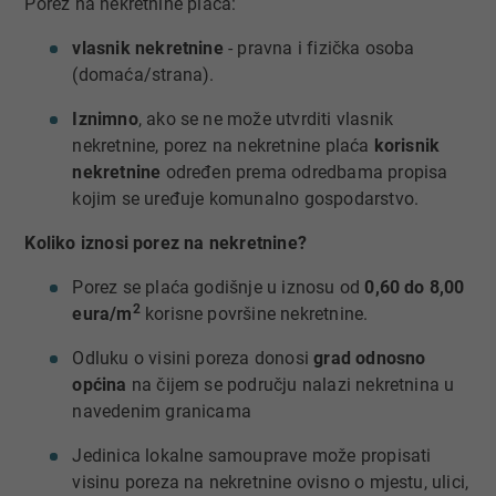
Porez na nekretnine plaća:
vlasnik nekretnine
- pravna i fizička osoba
(domaća/strana).
Iznimno
, ako se ne može utvrditi vlasnik
nekretnine, porez na nekretnine plaća
korisnik
nekretnine
određen prema odredbama propisa
kojim se uređuje komunalno gospodarstvo.
Koliko iznosi porez na nekretnine?
Porez se plaća godišnje u iznosu od
0,60 do 8,00
2
eura/m
korisne površine nekretnine.
Odluku o visini poreza donosi
grad odnosno
općina
na čijem se području nalazi nekretnina u
navedenim granicama
Jedinica lokalne samouprave može propisati
visinu poreza na nekretnine ovisno o mjestu, ulici,