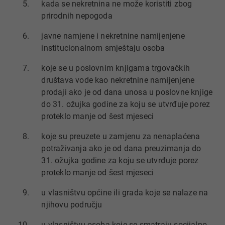
kada se nekretnina ne može koristiti zbog
prirodnih nepogoda
javne namjene i nekretnine namijenjene
institucionalnom smještaju osoba
koje se u poslovnim knjigama trgovačkih
društava vode kao nekretnine namijenjene
prodaji ako je od dana unosa u poslovne knjige
do 31. ožujka godine za koju se utvrđuje porez
proteklo manje od šest mjeseci
koje su preuzete u zamjenu za nenaplaćena
potraživanja ako je od dana preuzimanja do
31. ožujka godine za koju se utvrđuje porez
proteklo manje od šest mjeseci
u vlasništvu općine ili grada koje se nalaze na
njihovu području
u vlasništvu osoba koje se smatraju socijalno