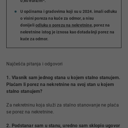
0,60 eura/m
.
U općinama i gradovima koji su u 2024. imali odluku
o visini poreza na kuće za odmor, a nisu
donijeli
odluku o porezu na nekretnine
, porez na
nekretnine istog je iznosa kao dotadašnji porez na
kuće za odmor.
Najčešća pitanja i odgovori
1. Vlasnik sam jednog stana u kojem stalno stanujem.
Plaćam li porez na nekretnine na svoj stan u kojem
stalno stanujem?
Za nekretninu koja služi za stalno stanovanje ne plaća
se porez na nekretnine.
2. Podstanar sam u stanu, uredno sam sklopio ugovor