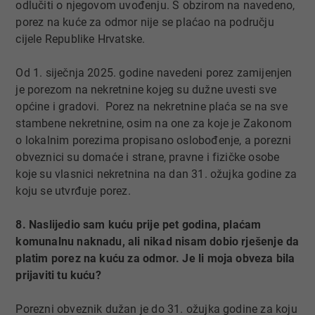
odlučiti o njegovom uvođenju. S obzirom na navedeno,
porez na kuće za odmor nije se plaćao na području
cijele Republike Hrvatske.
Od 1. siječnja 2025. godine navedeni porez zamijenjen
je porezom na nekretnine kojeg su dužne uvesti sve
općine i gradovi. Porez na nekretnine plaća se na sve
stambene nekretnine, osim na one za koje je Zakonom
o lokalnim porezima propisano oslobođenje, a porezni
obveznici su domaće i strane, pravne i fizičke osobe
koje su vlasnici nekretnina na dan 31. ožujka godine za
koju se utvrđuje porez.
8. Naslijedio sam kuću prije pet godina, plaćam
komunalnu naknadu, ali nikad nisam dobio rješenje da
platim porez na kuću za odmor. Je li moja obveza bila
prijaviti tu kuću?
Porezni obveznik dužan je do 31. ožujka godine za koju