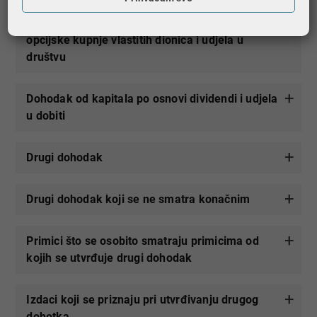
Dohodak od kapitala po osnovi​ dodjele ili
opcijske kupnje vlastitih dionica​ i udjela u
društvu
Dohodak od kapitala po osnovi dividendi i udjela
u dobiti
Drugi dohodak
Drugi dohodak koji se ne smatra konačnim
Primici što se osobito smatraju primicima od
kojih se utvrđuje drugi dohodak
Izdaci koji se priznaju pri utvrđivanju drugog
dohotka