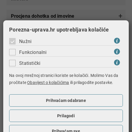
Procjena dohotka od imovine
Porezna-uprava.hr upotrebljava kolačiće
Promjena načina utvrđivanja dohotka od
imovine
Nužni
Funkcionalni
Dohodak od kapitala
Statistički
Dohodak od kapitala po osnovi kamata
Na ovoj mrežnoj stranici koriste se kolačići. Molimo Vas da
pročitate
Obavijest o kolačićima
ili prilagodite postavke.
Dohodak od kapitala po osnovi izuzimanja
imovine i korištenja usluga
Prihvaćam odabrane
Prilagodi
Dohodak od kapitala po osnovi kapitalnih
dobitaka
Prihvaćam sve