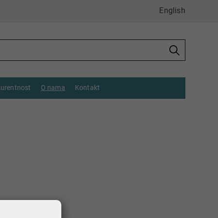
English
urentnost
O nama
Kontakt