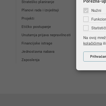
Porezna-upr
Strateško planiranje
Planovi rada i izvještaji
Nužni
Projekti
Funkcio
Etičko postupanje
Statistič
Unutarnja prijava nepravilnosti
Na ovoj mrežn
Financijske istrage
kolačićima
il
Jednostavna nabava
Prihvaća
Zaposlenja