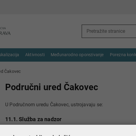
skalizacija
Aktivnosti
Međunarodno oporezivanje
Porezna konk
ed Čakovec
Područni ured Čakovec
U Područnom uredu Čakovec, ustrojavaju se:
11.1. Služba za nadzor
11.2. Služba za naplatu i ovrhu