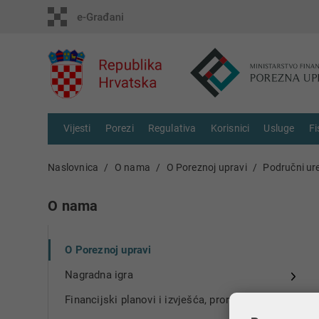
Vijesti
Porezi
Regulativa
Korisnici
Usluge
Fi
Naslovnica
O nama
O Poreznoj upravi
Područni ur
O nama
O Poreznoj upravi
Nagradna igra
Financijski planovi i izvješća, proračun