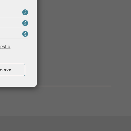
i edukaciju
est o
m sve