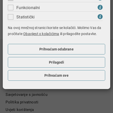
Porez na automate za zabavne igre
Funkcionalni
Statistički
Ispiši stranicu
Na ovoj mrežnoj stranici koriste se kolačići. Molimo Vas da
pročitate
Obavijest o kolačićima
ili prilagodite postavke.
Nagradna igra
Prihvaćam odabrane
Registri i baze podataka
Prilagodi
Državni biljezi
GDPR - zaštita osobnih podataka
Prihvaćam sve
Pravo na pristup informacijama
Informacijska sigurnost
Savjetovanje s javnošću
Politika privatnosti
Uvjeti korištenja