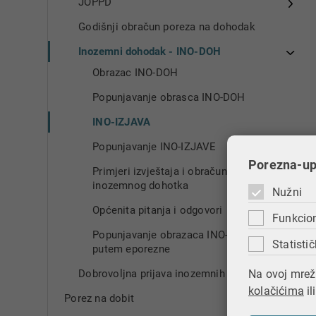
JOPPD
Godišnji obračun poreza na dohodak
Inozemni dohodak - INO-DOH
Obrazac INO-DOH
Popunjavanje obrasca INO-DOH
INO-IZJAVA
Popunjavanje INO-IZJAVE
Porezna-upr
Primjeri izvještaja i obračuna
inozemnog dohotka
Nužni
Općenita pitanja i odgovori
Funkcio
Popunjavanje obrazaca INO-DOH
Statistič
putem eporezne​​
Na ovoj mrežn
Dobrovoljna prijava inozemnih primitaka
kolačićima
il
Porez na dobit