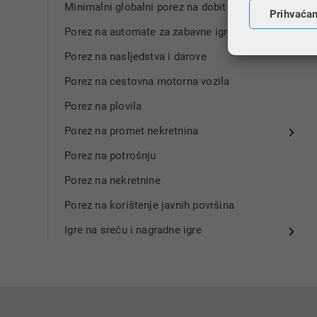
Minimalni globalni porez na dobit
Prihvaća
Porez na automate za zabavne igre
Porez na nasljedstva i darove
​Porez na cestovna motorna vozila
Porez na plovila
Porez na promet nekretnina
Porez na potrošnju
Porez na nekretnine
Porez na korištenje javnih površina
Igre na sreću i nagradne igre