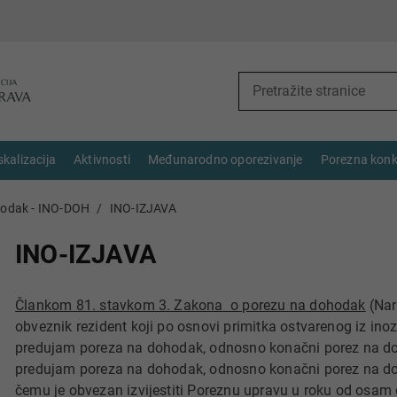
skalizacija
Aktivnosti
Međunarodno oporezivanje
Porezna konk
hodak - INO-DOH
INO-IZJAVA
INO-IZJAVA
Člankom 81. stavkom 3. Zakona o porezu na dohodak
(Nar
obveznik rezident koji po osnovi primitka ostvarenog iz ino
predujam poreza na dohodak, odnosno konačni porez na doh
predujam poreza na dohodak, odnosno konačni porez na do
čemu je obvezan izvijestiti Poreznu upravu u roku od osam