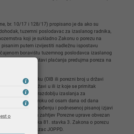
e, br. 10/17 i 128/17) propisano je da ako su
a dohodak, tuzemni poslodavac za izaslanog radnika,
nozemstva koji je sukladno Zakonu o porezu na
isanim putem izvijestiti nadležnu ispostavu
običajenom boravištu tuzemnog poslodavca izaslanog
og obveznika o obustavi plaćanja predujma poreza na
oreznom obvezniku (OIB ili porezni broj u državi
g boravišta), državi u ili iz koje se primitak
imitak isplaćuje, razdoblju izaslanja za
znom obvezniku, u roku od osam dana od dana
o poreznom oslobođenju i podnesenoj pisanoj izjavi
ezni obveznik, na zahtjev Porezne uprave obvezan
est o
slobođenje iz članka 81. stavka 3. Zakona o porezu
ji se podnosi Obrazac JOPPD.