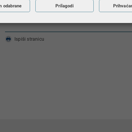
m odabrane
Prilagodi
Prihvaća
INO-I​ZJAVA​
Ispiši stranicu