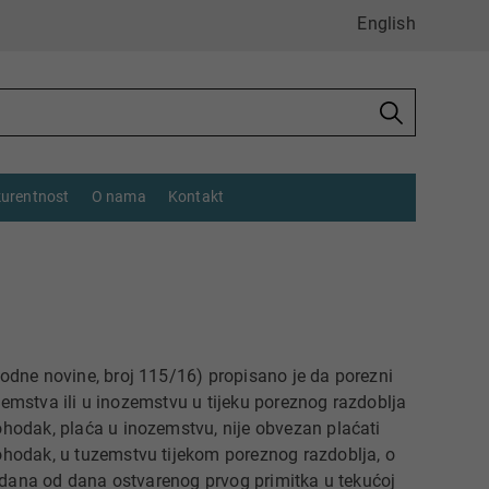
English
urentnost
O nama
Kontakt
odne novine, broj 115/16) propisano je da porezni
zemstva ili u inozemstvu u tijeku poreznog razdoblja
odak, plaća u inozemstvu, nije obvezan plaćati
hodak, u tuzemstvu tijekom poreznog razdoblja, o
 dana od dana ostvarenog prvog primitka u tekućoj