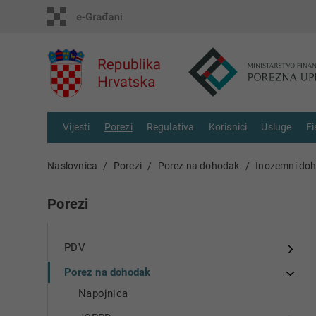
Vijesti
Porezi
Regulativa
Korisnici
Usluge
Fi
Naslovnica
Porezi
Porez na dohodak
Inozemni do
Porezi
PDV
Porez na dohodak
Napojnica