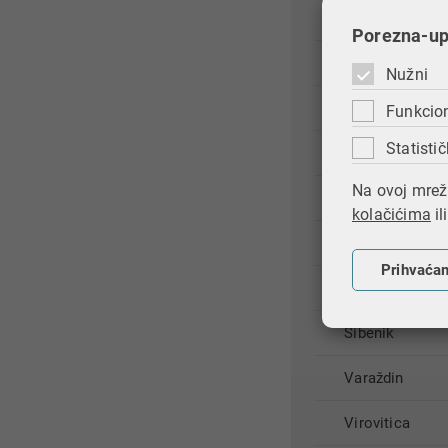
Osijek
Porezna-upr
Pazin
Nužni
Požega
Funkcio
Statistič
Rijeka
Na ovoj mrežn
Sisak
kolačićima
il
Slavonski Brod
Prihvaća
Split
Šibenik
Varaždin
Virovitica