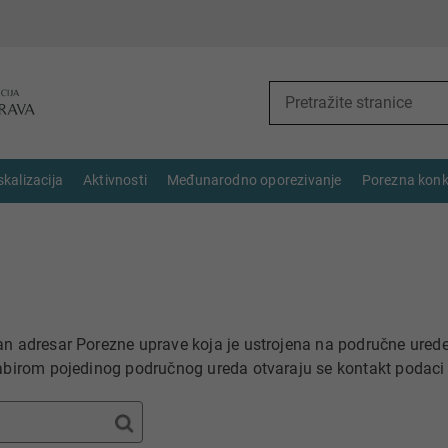
skalizacija
Aktivnosti
Međunarodno oporezivanje
Porezna konk
n adresar Porezne uprave koja je ustrojena na područne urede 
abirom pojedinog područnog ureda otvaraju se kontakt podaci 