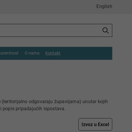
English
urentnost
O nama
Kontakt
(teritorijalno odgovaraju županijama) unutar kojih
i popis pripadajućih ispostava.