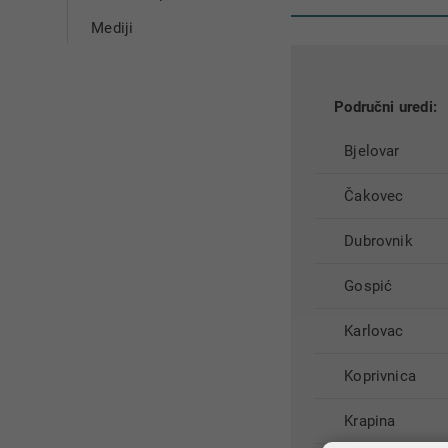
Mediji​
Područni uredi:
Bjelovar
Čakovec
Dubrovnik
Gospić
Karlovac
Koprivnica
Krapina