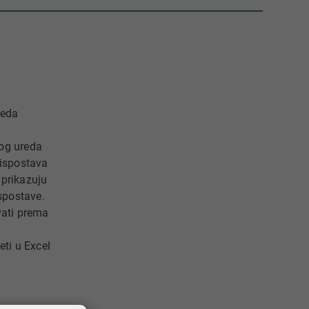
reda
og ureda
 ispostava
 prikazuju
ispostave.
vati prema
eti u Excel