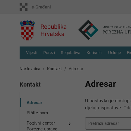
Vijesti
Porezi
Regulativa
Korisnici
Usluge
Fi
Naslovnica
Kontakt
Adresar
Adresar
Kontakt
U nastavku je dostupa
Adresar
djeluju ispostave. Od
Pišite nam
Pozivni centar
Porezne uprave