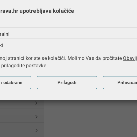
ava.hr upotrebljava kolačiće
nalni
ki
oj stranici koriste se kolačići. Molimo Vas da pročitate
Obavij
i prilagodite postavke.
m odabrane
Prilagodi
Prihvaća