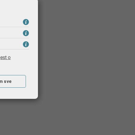
est o
m sve