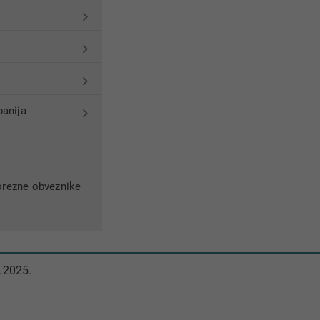
anija
orezne obveznike
.2025.