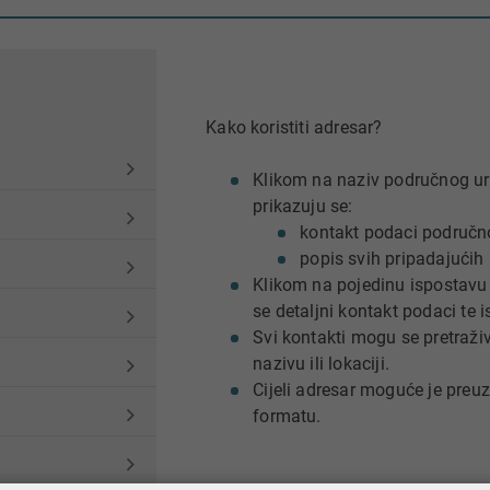
Kako koristiti adresar?
Klikom na naziv područnog u
prikazuju se:
kontakt podaci područn
popis svih pripadajućih
Klikom na pojedinu ispostavu
se detaljni kontakt podaci te 
Svi kontakti mogu se pretraži
nazivu ili lokaciji.
Cijeli adresar moguće je preuz
formatu.