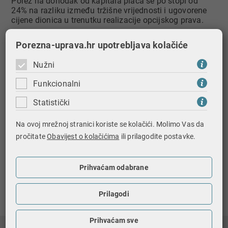
Porez na dohodak od kapitala plaća se po stopi od
24% na razliku između tržišne vrijednosti i ugovorene
cijene dionica u trenutku realizacije opcijskog prava.
Porezni obveznik ne može podnijeti godišnju poreznu
Porezna-uprava.hr upotrebljava kolačiće
prijavu poreza na dohodak niti se za taj dohodak može
provesti poseban postupak utvrđivanja godišnjeg
Nužni
poreza na dohodak.
Funkcionalni
Dohodak od kapitala​
Statistički
Na ovoj mrežnoj stranici koriste se kolačići. Molimo Vas da
pročitate
Obavijest o kolačićima
ili prilagodite postavke.
Prihvaćam odabrane
Print this page
Prilagodi
Prihvaćam sve