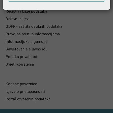
Nagradna igra
Registri i baze podataka
Državni biljezi
GDPR - zaštita osobnih podataka
Pravo na pristup informacijama
Informacijska sigurnost
Savjetovanje s javnošću
Politika privatnosti
Uvjeti korištenja
Korisne poveznice
Izjava o pristupačnosti
Portal otvorenih podataka