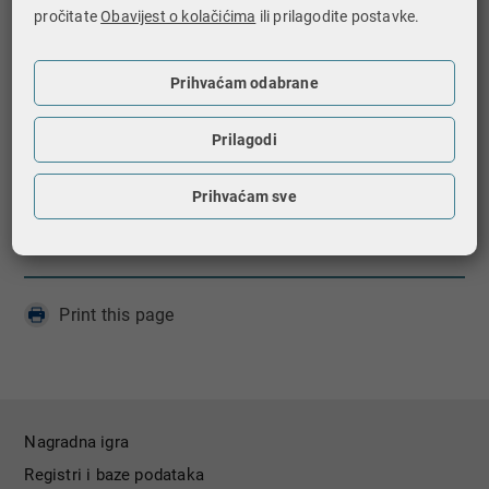
pročitate
Obavijest o kolačićima
ili prilagodite postavke.
4.9. Ispostava Našice
4.10. Ispostava Osijek
Prihvaćam odabrane
4.10.1. Odjel za građane
Prilagodi
4.10.2. Odjel za poduzetnike - dobit
4.10.3. Odjel za poduzetnike - dohodak
Prihvaćam sve
4.11. Ispostava Valpovo.
Print this page
Nagradna igra
Registri i baze podataka