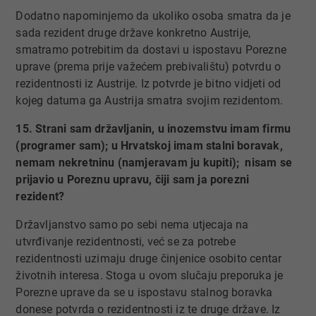
Dodatno napominjemo da ukoliko osoba smatra da je
sada rezident druge države konkretno Austrije,
smatramo potrebitim da dostavi u ispostavu Porezne
uprave (prema prije važećem prebivalištu) potvrdu o
rezidentnosti iz Austrije. Iz potvrde je bitno vidjeti od
kojeg datuma ga Austrija smatra svojim rezidentom.
15. Strani sam državljanin, u inozemstvu imam firmu
(programer sam); u Hrvatskoj imam stalni boravak,
nemam nekretninu (namjeravam ju kupiti); nisam se
prijavio u Poreznu upravu, čiji sam ja porezni
rezident?
Državljanstvo samo po sebi nema utjecaja na
utvrđivanje rezidentnosti, već se za potrebe
rezidentnosti uzimaju druge činjenice osobito centar
životnih interesa. Stoga u ovom slučaju preporuka je
Porezne uprave da se u ispostavu stalnog boravka
donese potvrda o rezidentnosti iz te druge države. Iz