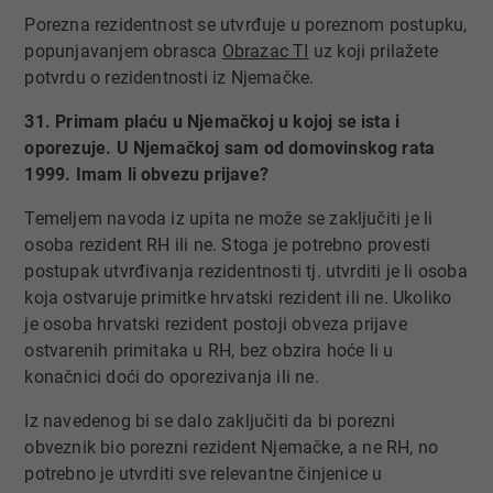
Porezna rezidentnost se utvrđuje u poreznom postupku,
popunjavanjem obrasca
Obrazac TI​
uz koji prilažete
potvrdu o rezidentnosti iz Njemačke.
31. Primam plaću u Njemačkoj u kojoj se ista i
oporezuje. U Njemačkoj sam od domovinskog rata
1999. Imam li obvezu prijave?
Temeljem navoda iz upita ne može se zaključiti je li
osoba rezident RH ili ne. Stoga je potrebno provesti
postupak utvrđivanja rezidentnosti tj. utvrditi je li osoba
koja ostvaruje primitke hrvatski rezident ili ne. Ukoliko
je osoba hrvatski rezident postoji obveza prijave
ostvarenih primitaka u RH, bez obzira hoće li u
konačnici doći do oporezivanja ili ne.
Iz navedenog bi se dalo zaključiti da bi porezni
obveznik bio porezni rezident Njemačke, a ne RH, no
potrebno je utvrditi sve relevantne činjenice u