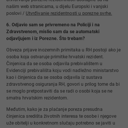
našim web stranicama, u dijelu Europski i vanjski
poslovi /
Utvrđivanje rezidentnosti u porezne svrhe.
6. Odjavio sam se privremeno na Policiji i na
Zdravstvenom, mislio sam da se automatski
odjavljujem i iz Porezne. Što trebam?
Obveza prijave inozemnih primitaka u RH postoji ako je
osoba koja ostvaruje primitke hrvatski rezident.
Činjenica da se osoba odjavila prebivalištem u
Evidenciji prebivališta koju vodi nadležno ministarstvo
kao i činjenica da se osoba odjavila iz sustava
zdravstvenog osiguranja RH, govori u prilog tome da bi
se moglo pretpostaviti da se radi o osobi koja se ne
smatra hrvatskim rezidentom.
Međutim, kako je za plaćanje poreza presudna
činjenica središta životnih interesa te osobe i njegove
uže obitelji u konkretnom slučaju potrebno se javiti u