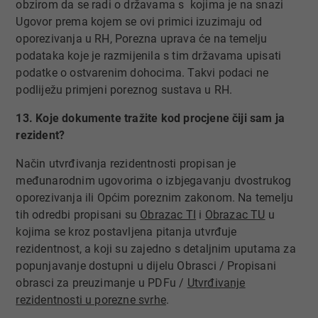
obzirom da se radi o državama s kojima je na snazi
Ugovor prema kojem se ovi primici izuzimaju od
oporezivanja u RH, Porezna uprava će na temelju
podataka koje je razmijenila s tim državama upisati
podatke o ostvarenim dohocima. Takvi podaci ne
podliježu primjeni poreznog sustava u RH.
13. Koje dokumente tražite kod procjene čiji sam ja
rezident?
Način utvrđivanja rezidentnosti propisan je
međunarodnim ugovorima o izbjegavanju dvostrukog
oporezivanja ili Općim poreznim zakonom. Na temelju
tih odredbi propisani su
Obrazac TI​
i
Obrazac TU​
u
kojima se kroz postavljena pitanja utvrđuje
rezidentnost, a koji su zajedno s detaljnim uputama za
popunjavanje dostupni u dijelu Obrasci / Propisani
obrasci z​a preuzimanje u PDFu​ /
Utvrđivanje
rezidentnosti u porezne svrhe
​.​