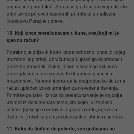
prijava ino primitaka“. Stoga se građani pozivaju da što
prije izvrše prijavu inozemnih primitaka u nadležnu
ispostavu Porezne uprave.
10. Koji iznos preračunavam u kune, onaj koji mi je
sjeo na račun?
Potrebno je prijaviti bruto iznos odnosno iznos iz kojeg
inozemni isplatitelj obračunava i uplaćuje doprinose i
porez na dohodak. Dakle, iznos u kojem je uključen
porez plaćen u inozemstvu te doprinosi plaćeni u
inozemstvu. Napominjemo, da je pretpostavka da je na
račun uplaćen iznos umanjen za navedena davanja.
Primitke pa tako i iznos za preračunavanje je najbolje
utvrditi iz dokumenata temeljem kojih je izvršena
isplata (rješenje o mirovini, ugovor o radu, ugovor o
djelu i sl.) ukoliko porezni obveznik s istima raspolaže.
11. Kako da dođem do potvrde, već godinama ne