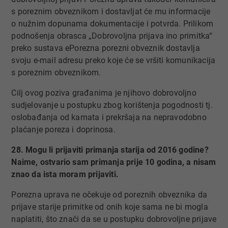
s poreznim obveznikom i dostavljat će mu informacije
o nužnim dopunama dokumentacije i potvrda. Prilikom
podnošenja obrasca „Dobrovoljna prijava ino primitka“
preko sustava ePorezna porezni obveznik dostavlja
svoju e-mail adresu preko koje će se vršiti komunikacija
s poreznim obveznikom.
Cilj ovog poziva građanima je njihovo dobrovoljno
sudjelovanje u postupku zbog korištenja pogodnosti tj.
oslobađanja od kamata i prekršaja na nepravodobno
plaćanje poreza i doprinosa.
28. Mogu li prijaviti primanja starija od 2016 godine?
Naime, ostvario sam primanja prije 10 godina, a nisam
znao da ista moram prijaviti.
Porezna uprava ne očekuje od poreznih obveznika da
prijave starije primitke od onih koje sama ne bi mogla
naplatiti, što znači da se u postupku dobrovoljne prijave