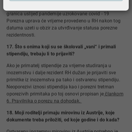
Ukidanjem privremene zabrane i ograničenja prelaska
granica uslijed pandemije uzrokovane covid - 19
Porezna uprava će vrijeme provedeno u RH nakon tog
datuma uzeti u obzir za utvrđivanje statusa porezne
rezidentnosti.
17. Što s onima koji su se školovali „vani“ i primali
stipendiju, trebaju li to prijaviti?
Ako je primatelj stipendije za vrijeme studiranja u
inozemstvu i dalje rezident RH dužan je prijaviti sve
primitke iz inozemstva pa tako i ostvarenu stipendiju.
Neoporezivi iznosi stipendija kao i porezni tretman
oporezivih primitaka po toj osnovi propisan je
člankom
6. Pravilnika o porezu na dohodak​.
18. Moji roditelji primaju mirovinu iz Austrije, koje
dokumente treba priložiti, od koje godine i do kada?
Ostvarenu inozemnu mirovinu iz Austrije potrebno je