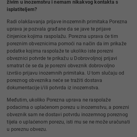
živim u inozemstvu i nemam nikakvog kontakta s
isplatiteljem?
Radi olakšavanja prijave inozemnih primitaka Porezna
uprava je pozvala građane da se jave te prijave
činjenice kojima raspolažu. Porezna uprava će tim
poreznim obveznicima pomoći na način da im prikaže
podatke kojima raspolaže te ukoliko iste porezni
obveznici potvrde te prikažu u Dobrovoljnoj prijavi
smatrat će se da je porezni obveznik dobrovoljno
izvršio prijavu inozemnih primitaka. U tom slučaju od
poreznog obveznika neće se tražiti dostava
dokumentacije i/ili potvrda iz inozemstva.
Međutim, ukoliko Porezna uprava ne raspolaže
podacima o uplaćenom porezu u inozemstvu, a porezni
obveznik sam ne dostavi potvrdu inozemnog poreznog
tijela o uplaćenom porezu, isti mu se ne može uračunati
u poreznu obvezu.