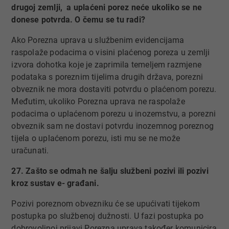
drugoj zemlji, a uplaćeni porez neće ukoliko se ne
donese potvrda. O čemu se tu radi?
Ako Porezna uprava u službenim evidencijama
raspolaže podacima o visini plaćenog poreza u zemlji
izvora dohotka koje je zaprimila temeljem razmjene
podataka s poreznim tijelima drugih država, porezni
obveznik ne mora dostaviti potvrdu o plaćenom porezu.
Međutim, ukoliko Porezna uprava ne raspolaže
podacima o uplaćenom porezu u inozemstvu, a porezni
obveznik sam ne dostavi potvrdu inozemnog poreznog
tijela o uplaćenom porezu, isti mu se ne može
uračunati.
27. Zašto se odmah ne šalju službeni pozivi ili pozivi
kroz sustav e- građani.
Pozivi poreznom obvezniku će se upućivati tijekom
postupka po službenoj dužnosti. U fazi postupka po
dobrovoljnoj prijavi Porezna uprava također komunicira