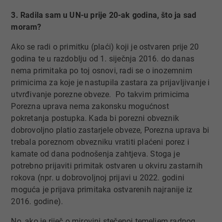
3. Radila sam u UN-u prije 20-ak godina, što ja sad
moram?
Ako se radi o primitku (plaći) koji je ostvaren prije 20
godina te u razdoblju od 1. siječnja 2016. do danas
nema primitaka po toj osnovi, radi se o inozemnim
primicima za koje je nastupila zastara za prijavljivanje i
utvrđivanje porezne obveze. Po takvim primicima
Porezna uprava nema zakonsku mogućnost
pokretanja postupka. Kada bi porezni obveznik
dobrovoljno platio zastarjele obveze, Porezna uprava bi
trebala poreznom obvezniku vratiti plaćeni porez i
kamate od dana podnošenja zahtjeva. Stoga je
potrebno prijaviti primitak ostvaren u okviru zastarnih
rokova (npr. u dobrovoljnoj prijavi u 2022. godini
moguća je prijava primitaka ostvarenih najranije iz
2016. godine).
No, ako je riječ o mirovini stečenoj temeljem radnog