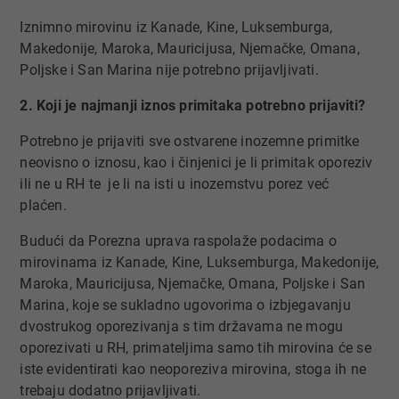
Iznimno mirovinu iz Kanade, Kine, Luksemburga,
Makedonije, Maroka, Mauricijusa, Njemačke, Omana,
Poljske i San Marina nije potrebno prijavljivati.
​2. Koji je najmanji iznos primitaka potrebno prijaviti?
Potrebno je prijaviti sve ostvarene inozemne primitke
neovisno o iznosu, kao i činjenici je li primitak oporeziv
ili ne u RH te je li na isti u inozemstvu porez već
plaćen.
Budući da Porezna uprava raspolaže podacima o
mirovinama iz Kanade, Kine, Luksemburga, Makedonije,
Maroka, Mauricijusa, Njemačke, Omana, Poljske i San
Marina, koje se sukladno ugovorima o izbjegavanju
dvostrukog oporezivanja s tim državama ne mogu
oporezivati u RH, primateljima samo tih mirovina će se
iste evidentirati kao neoporeziva mirovina, stoga ih ne
trebaju dodatno prijavljivati.