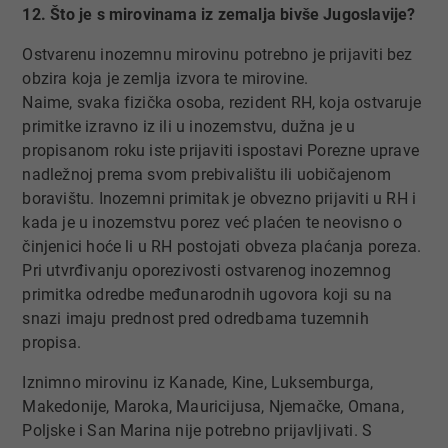
12. Što je s mirovinama iz zemalja bivše Jugoslavije?
Ostvarenu inozemnu mirovinu potrebno je prijaviti bez
obzira koja je zemlja izvora te mirovine.
Naime, svaka fizička osoba, rezident RH, koja ostvaruje
primitke izravno iz ili u inozemstvu, dužna je u
propisanom roku iste prijaviti ispostavi Porezne uprave
nadležnoj prema svom prebivalištu ili uobičajenom
boravištu. Inozemni primitak je obvezno prijaviti u RH i
kada je u inozemstvu porez već plaćen te neovisno o
činjenici hoće li u RH postojati obveza plaćanja poreza.
Pri utvrđivanju oporezivosti ostvarenog inozemnog
primitka odredbe međunarodnih ugovora koji su na
snazi imaju prednost pred odredbama tuzemnih
propisa.
Iznimno mirovinu iz Kanade, Kine, Luksemburga,
Makedonije, Maroka, Mauricijusa, Njemačke, Omana,
Poljske i San Marina nije potrebno prijavljivati. S