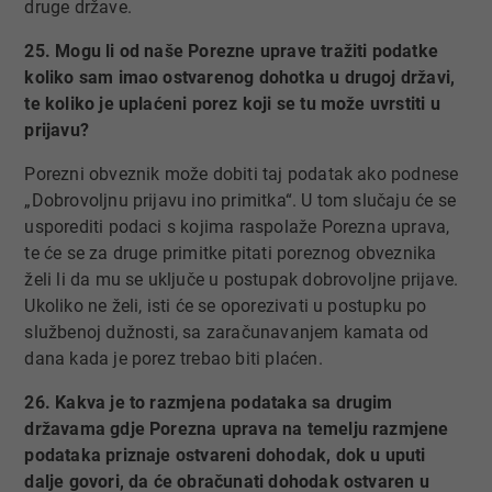
druge države.
25. Mogu li od naše Porezne uprave tražiti podatke
koliko sam imao ostvarenog dohotka u drugoj državi,
te koliko je uplaćeni porez koji se tu može uvrstiti u
prijavu?
Porezni obveznik može dobiti taj podatak ako podnese
„Dobrovoljnu prijavu ino primitka“. U tom slučaju će se
usporediti podaci s kojima raspolaže Porezna uprava,
te će se za druge primitke pitati poreznog obveznika
želi li da mu se uključe u postupak dobrovoljne prijave.
Ukoliko ne želi, isti će se oporezivati u postupku po
službenoj dužnosti, sa zaračunavanjem kamata od
dana kada je porez trebao biti plaćen.
26. Kakva je to razmjena podataka sa drugim
državama gdje Porezna uprava na temelju razmjene
podataka priznaje ostvareni dohodak, dok u uputi
dalje govori, da će obračunati dohodak ostvaren u