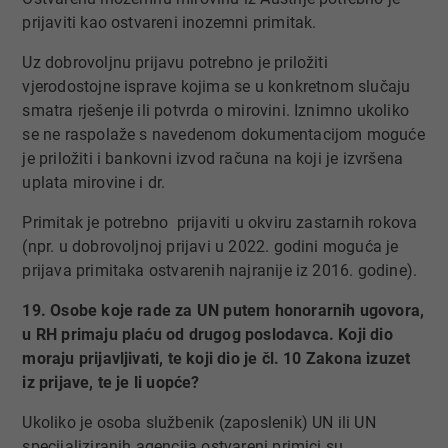
prijaviti kao ostvareni inozemni primitak.
Uz dobrovoljnu prijavu potrebno je priložiti
vjerodostojne isprave kojima se u konkretnom slučaju
smatra rješenje ili potvrda o mirovini. Iznimno ukoliko
se ne raspolaže s navedenom dokumentacijom moguće
je priložiti i bankovni izvod računa na koji je izvršena
uplata mirovine i dr.
Primitak je potrebno prijaviti u okviru zastarnih rokova
(npr. u dobrovoljnoj prijavi u 2022. godini moguća je
prijava primitaka ostvarenih najranije iz 2016. godine).
19. Osobe koje rade za UN putem honorarnih ugovora,
u RH primaju plaću od drugog poslodavca. Koji dio
moraju prijavljivati, te koji dio je čl. 10 Zakona izuzet
iz prijave, te je li uopće?
Ukoliko je osoba službenik (zaposlenik) UN ili UN
specijaliziranih agencija ostvareni primici su