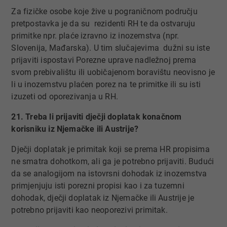
Za fizičke osobe koje žive u pograničnom području
pretpostavka je da su rezidenti RH te da ostvaruju
primitke npr. plaće izravno iz inozemstva (npr.
Slovenija, Mađarska). U tim slučajevima dužni su iste
prijaviti ispostavi Porezne uprave nadležnoj prema
svom prebivalištu ili uobičajenom boravištu neovisno je
li u inozemstvu plaćen porez na te primitke ili su isti
izuzeti od oporezivanja u RH.
21. Treba li prijaviti dječji doplatak konačnom
korisniku iz Njemačke ili Austrije?
Dječji doplatak je primitak koji se prema HR propisima
ne smatra dohotkom, ali ga je potrebno prijaviti. Budući
da se analogijom na istovrsni dohodak iz inozemstva
primjenjuju isti porezni propisi kao i za tuzemni
dohodak, dječji doplatak iz Njemačke ili Austrije je
potrebno prijaviti kao neoporezivi primitak.