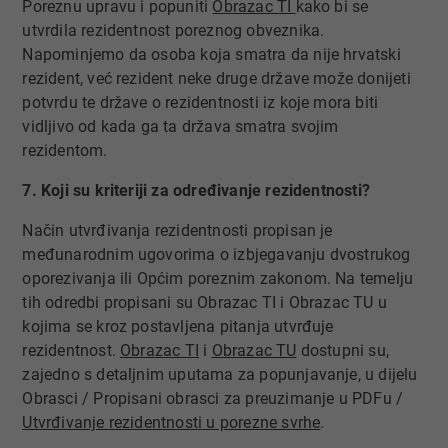
Poreznu upravu i popuniti
Obrazac TI ​
kako bi se
utvrdila rezidentnost poreznog obveznika.
Napominjemo da osoba koja smatra da nije hrvatski
rezident, već rezident neke druge države može donijeti
potvrdu te države o rezidentnosti iz koje mora biti
vidljivo od kada ga ta država smatra svojim
rezidentom.
7. Koji su kriteriji za određivanje rezidentnosti?
Način utvrđivanja rezidentnosti propisan je
međunarodnim ugovorima o izbjegavanju dvostrukog
oporezivanja ili Općim poreznim zakonom. Na temelju
tih odredbi propisani su Obrazac TI i Obrazac TU u
kojima se kroz postavljena pitanja utvrđuje
rezidentnost.
Obrazac TI
i
Obrazac TU​
dostupni su,
zajedno s detaljnim uputama za popunjavanje, u dijelu
Obrasci / Propisani obrasci za preuzimanje u PDFu​ /
Utvrđivanje rezidentnosti u porezne svrhe​
.