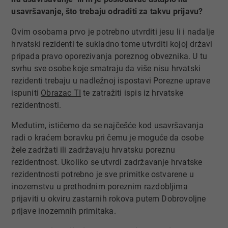
usavršavanje, što trebaju odraditi za takvu prijavu?
Ovim osobama prvo je potrebno utvrditi jesu li i nadalje
hrvatski rezidenti te sukladno tome utvrditi kojoj državi
pripada pravo oporezivanja poreznog obveznika. U tu
svrhu sve osobe koje smatraju da više nisu hrvatski
rezidenti trebaju u nadležnoj ispostavi Porezne uprave
ispuniti
Obrazac TI​
te zatražiti ispis iz hrvatske
rezidentnosti.
Međutim, ističemo da se najčešće kod usavršavanja
radi o kraćem boravku pri čemu je moguće da osobe
žele zadržati ili zadržavaju hrvatsku poreznu
rezidentnost. Ukoliko se utvrdi zadržavanje hrvatske
rezidentnosti potrebno je sve primitke ostvarene u
inozemstvu u prethodnim poreznim razdobljima
prijaviti u okviru zastarnih rokova putem Dobrovoljne
prijave inozemnih primitaka.