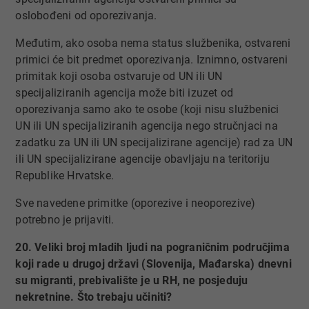
oslobođeni od oporezivanja.
Međutim, ako osoba nema status službenika, ostvareni
primici će bit predmet oporezivanja. Iznimno, ostvareni
primitak koji osoba ostvaruje od UN ili UN
specijaliziranih agencija može biti izuzet od
oporezivanja samo ako te osobe (koji nisu službenici
UN ili UN specijaliziranih agencija nego stručnjaci na
zadatku za UN ili UN specijalizirane agencije) rad za UN
ili UN specijalizirane agencije obavljaju na teritoriju
Republike Hrvatske.
Sve navedene primitke (oporezive i neoporezive)
potrebno je prijaviti.
20. Veliki broj mladih ljudi na pograničnim područjima
koji rade u drugoj državi (Slovenija, Mađarska) dnevni
su migranti, prebivalište je u RH, ne posjeduju
nekretnine. Što trebaju učiniti?