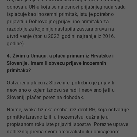
odnosa u UN-u koja se na osnovi prijašnjeg rada sada
isplaćuje kao inozemni primitak, istu je potrebno
prijaviti u Dobrovoljnoj prijavi ino primitaka za
razdoblje za koje nije nastupila zastara prava na
utvrđivanje (npr. u 2022. godini najranije iz 2016.
godine).
4. Živim u Umagu, a plaću primam iz Hrvatske i
Slovenije. Imam li obvezu prijave inozemnih
primitaka?
Ostvarenu plaću iz Slovenije potrebno je prijaviti
neovisno o kojem iznosu se radi i neovisno je li u
Sloveniji plaćen porez na dohodak.
Naime, svaka fizička osoba, rezident RH, koja ostvaruje
primitke izravno iz ili u inozemstvu, dužna je u
propisanom roku iste prijaviti ispostavi Porezne uprave
nadležnoj prema svom prebivalištu ili uobičajenom