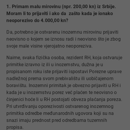
1. Primam malu mirovinu (npr. 200,00 kn) iz Srbije.
Moram li to prijaviti i ako da zašto kada je ionako
neoporezivo do 4.000,00 kn?
Da, potrebno je ostvarenu inozemnu mirovinu prijaviti
neovisno o kojem se iznosu radi i neovisno što je zbog
svoje male visine vjerojatno neoporeziva.
Naime, svaka fizička osoba, rezident RH, koja ostvaruje
primitke izravno iz ili u inozemstvu, dužna je u
propisanom roku iste prijaviti ispostavi Porezne uprave
nadležnoj prema svom prebivalištu ili uobičajenom
boravištu. Inozemni primitak je obvezno prijaviti u RH i
kada je u inozemstvu porez već plaćen te neovisno o
činjenici hoće li u RH postojati obveza plaćanja poreza.
Pri utvrđivanju oporezivosti ostvarenog inozemnog
primitka odredbe međunarodnih ugovora koji su na
snazi imaju prednost pred odredbama tuzemnih
propisa.