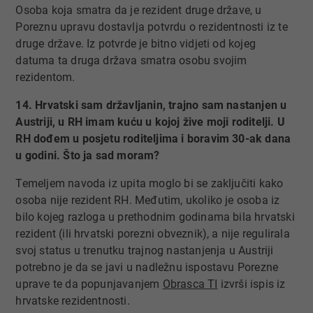
Osoba koja smatra da je rezident druge države, u
Poreznu upravu dostavlja potvrdu o rezidentnosti iz te
druge države. Iz potvrde je bitno vidjeti od kojeg
datuma ta druga država smatra osobu svojim
rezidentom.
14. Hrvatski sam državljanin, trajno sam nastanjen u
Austriji, u RH imam kuću u kojoj žive moji roditelji. U
RH dođem u posjetu roditeljima i boravim 30-ak dana
u godini. Što ja sad moram?
Temeljem navoda iz upita moglo bi se zaključiti kako
osoba nije rezident RH. Međutim, ukoliko je osoba iz
bilo kojeg razloga u prethodnim godinama bila hrvatski
rezident (ili hrvatski porezni obveznik), a nije regulirala
svoj status u trenutku trajnog nastanjenja u Austriji
potrebno je da se javi u nadležnu ispostavu Porezne
uprave te da popunjavanjem
Obrasca​ TI
izvrši ispis iz
hrvatske rezidentnosti.