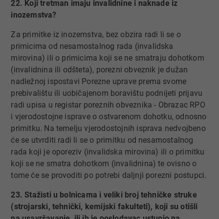
22. Koji tretman imaju invalidnine i naknade iz
inozemstva?
Za primitke iz inozemstva, bez obzira radi li se o
primicima od nesamostalnog rada (invalidska
mirovina) ili o primicima koji se ne smatraju dohotkom
(invalidnina ili odšteta), porezni obveznik je dužan
nadležnoj ispostavi Porezne uprave prema svome
prebivalištu ili uobičajenom boravištu podnijeti prijavu
radi upisa u registar poreznih obveznika - Obrazac RPO
i vjerodostojne isprave o ostvarenom dohotku, odnosno
primitku. Na temelju vjerodostojnih isprava nedvojbeno
će se utvrditi radi li se o primitku od nesamostalnog
rada koji je oporeziv (invalidska mirovina) ili o primitku
koji se ne smatra dohotkom (invalidnina) te ovisno o
tome će se provoditi po potrebi daljnji porezni postupci.
23. Stažisti u bolnicama i veliki broj tehničke struke
(strojarski, tehnički, kemijski fakulteti), koji su otišli
na usavršavanje ili ih je poslodavac ustupio na