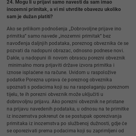
24. Mogu li u prijavi samo navesti da sam imao
inozemni primitak, a vi mi utvrdite obavezu ukoliko
sam je dužan platiti?
Ako se prilikom podnošenja „Dobrovoljne prijave ino
primitka“ samo navede „inozemni primitak“ bez
navođenja daljnjih podataka, poreznog obveznika će se
pozvati da nadopuni obrazac, odnosno podnese novi.
Dakle, u nadopuni ili novom obrascu porezni obveznik
minimalno mora prijaviti države izvora primitka i
iznose isplaćene na račune. Uvidom u raspoložive
podatke Porezna uprava će poreznog obveznika
upoznati s podacima koji su na raspolaganju poreznom
tijelu, te ih porezni obveznik može uključiti u
dobrovoljnu prijavu. Ako porezni obveznik ne pristane
na prijavu navedenih podataka, u odnosu na te primitke
iz inozemstva pokrenut će se postupak oporezivanja
primitaka iz inozemstva po službenoj dužnosti, gdje će
se oporezivati prema podacima koji su zaprimljeni od