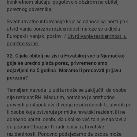
konkretnom slučaju, pogotovo s obzirom na obitelj
poreznog obveznika.
Sveobuhvatne informacije koje se odnose na postupak
utvrđivanja porezne rezidentnosti nalaze se u dijelu
Europski i vanjski poslovi /
Utvrđivanje rezidentnosti u
porezne svrhe.
32. Cijela obitelj ne živi u Hrvatskoj već u Njemačkoj
gdje se uredno plaća porez, privremeno smo
odjavljeni na 5 godina. Moramo li predavati prijavu
porezna?
Temeljem navoda iz upita može se zaključiti da osoba
nije rezident RH. Međutim, potrebno je prethodno
provesti postupak utvrđivanja rezidentnosti tj. utvrditi je
li osoba koja ostvaruje primitke hrvatski rezident ili ne
odnosno uputiti osobu da ukoliko već to nije napravila
da popuni
Obrazac TI​
radi ispisa iz hrvatske
rezidentnosti. Ponovno podsjećamo da osoba može