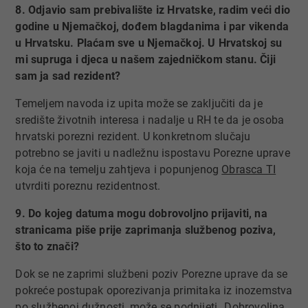
8. Odjavio sam prebivalište iz Hrvatske, radim veći dio
godine u Njemačkoj, dođem blagdanima i par vikenda
u Hrvatsku. Plaćam sve u Njemačkoj. U Hrvatskoj su
mi supruga i djeca u našem zajedničkom stanu. Čiji
sam ja sad rezident?
Temeljem navoda iz upita može se zaključiti da je
središte životnih interesa i nadalje u RH te da je osoba
hrvatski porezni rezident. U konkretnom slučaju
potrebno se javiti u nadležnu ispostavu Porezne uprave
koja će na temelju zahtjeva i popunjenog
​​​​​​Obrasca TI
utvrditi poreznu rezidentnost.
9. Do kojeg datuma mogu dobrovoljno prijaviti, na
stranicama piše prije zaprimanja službenog poziva,
što to znači?
Dok se ne zaprimi službeni poziv Porezne uprave da se
pokreće postupak oporezivanja primitaka iz inozemstva
po službenoj dužnosti, može se podnijeti „Dobrovoljna