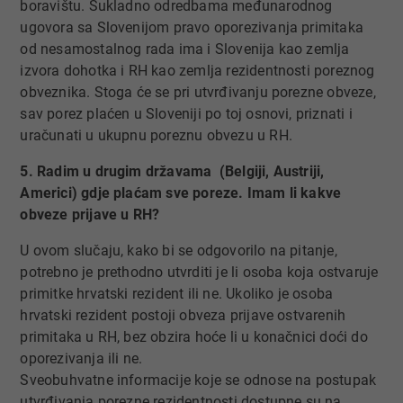
boravištu. Sukladno odredbama međunarodnog
ugovora sa Slovenijom pravo oporezivanja primitaka
od nesamostalnog rada ima i Slovenija kao zemlja
izvora dohotka i RH kao zemlja rezidentnosti poreznog
obveznika. Stoga će se pri utvrđivanju porezne obveze,
sav porez plaćen u Sloveniji po toj osnovi, priznati i
uračunati u ukupnu poreznu obvezu u RH.
5. Radim u drugim državama (Belgiji, Austriji,
Americi) gdje plaćam sve poreze. Imam li kakve
obveze prijave u RH?
U ovom slučaju, kako bi se odgovorilo na pitanje,
potrebno je prethodno utvrditi je li osoba koja ostvaruje
primitke hrvatski rezident ili ne. Ukoliko je osoba
hrvatski rezident postoji obveza prijave ostvarenih
primitaka u RH, bez obzira hoće li u konačnici doći do
oporezivanja ili ne.
Sveobuhvatne informacije koje se odnose na postupak
utvrđ​ivanja porezne rezidentnosti​ ​dostupne su na