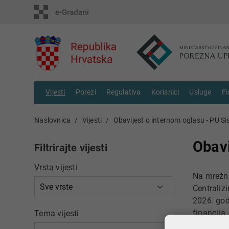
Vijesti
Porezi
Regulativa
Korisnici
Usluge
Fi
Naslovnica
Vijesti
Obavijest o internom oglasu - PU Si
Obavi
Filtrirajte vijesti
Vrsta vijesti
Na mrežni
Centraliz
2026. god
financija
Tema vijesti
vrijeme, z