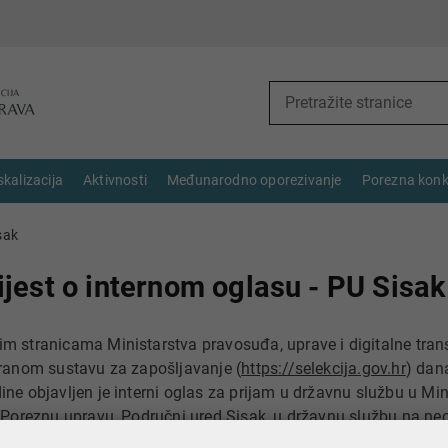
skalizacija
Aktivnosti
Međunarodno oporezivanje
Porezna konk
sak
jest o internom oglasu - PU Sisak
m stranicama Ministarstva pravosuđa, uprave i digitalne tran
iranom sustavu za zapošljavanje (
https://selekcija.gov.hr
) dan
ine objavljen je interni oglas za prijam u državnu službu u Min
, Poreznu upravu, Područni ured Sisak, u državnu službu na n
a radno mjesto: poreznik - I. vrste u Ispostavi Kutina - 1 izvršitel