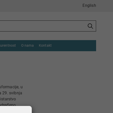
English
urentnost
O nama
Kontakt
sformacije, u
a 29. svibnja
istarstvo
eodređeno
j (red. br.