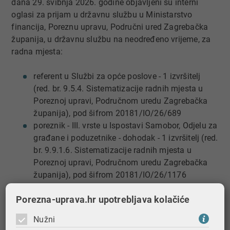
dana 29. svibnja 2026. godine objavljeni su interni
oglasi za prijam u državnu službu u Ministarstvo
financija, Poreznu upravu, Područni ured Zagrebačka
županija, u državnu službu na neodređeno vrijeme, za
radna mjesta:
referent u Službi za opće poslove - 1 izvršitelj
(red. br. 9.5.4. Sistematizacije radnih mjesta u
Poreznoj upravi, Područnom uredu Zagrebačka
županija), pod šifrom 20181/IO/26/689
poreznik - III. vrste u Ispostavi Samobor, Odjelu za
građane i poduzetnike - dohodak - 1 izvršitelj (red.
br. 9.9.1.6. Sistematizacije radnih mjesta u
Poreznoj upravi, Područnom uredu Zagrebačka
županija), pod šifrom 20181/IO/26/1176
poreznik - II. vrste u Ispostavi Sveti Ivan Zelina - 1
Porezna-uprava.hr upotrebljava kolačiće
izvršitelj (red. br. 9.10.4. Sistematizacije radnih
mjesta u Poreznoj upravi, Područnom uredu
Nužni
Zagrebačka županija), pod šifrom