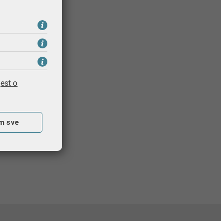
Ispiši stranicu
est o
m sve