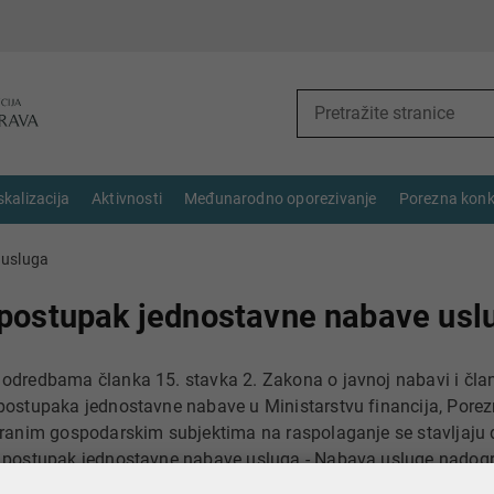
skalizacija
Aktivnosti
Međunarodno oporezivanje
Porezna konk
 usluga
 postupak jednostavne nabave usl
odredbama članka 15. stavka 2. Zakona o javnoj nabavi i čla
postupaka jednostavne nabave u Ministarstvu financija, Porez
iranim gospodarskim subjektima na raspolaganje se stavljaju
 postupak jednostavne nabave usluga - Nabava usluge nadogr
ja IT sustava. Navedene dokumente možete preuzeti
ovdje.