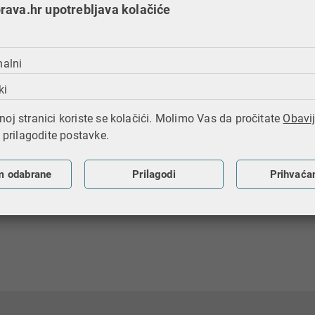
ava.hr upotrebljava kolačiće
ljeno: 04.11.2025.
nalni
ki
oj stranici koriste se kolačići. Molimo Vas da pročitate
Obavij
i prilagodite postavke.
m odabrane
Prilagodi
Prihvaća