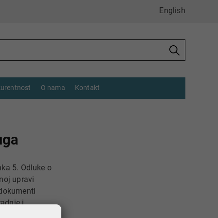
English
urentnost
O nama
Kontakt
uga
nka 5. Odluke o
noj upravi
 dokumenti
adnje i