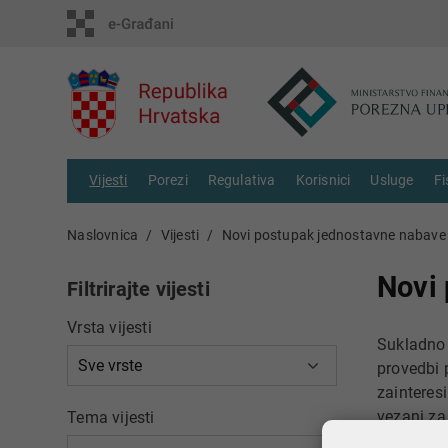
Vijesti
Porezi
Regulativa
Korisnici
Usluge
Fi
Naslovnica
Vijesti
Novi postupak jednostavne nabave
Novi
Filtrirajte vijesti
Vrsta vijesti
Sukladno 
provedbi 
zainteres
vezani za
Tema vijesti
poboljšan