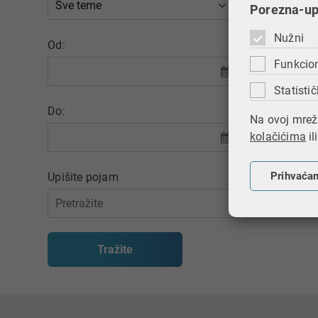
Porezna-upr
Nužni
Objav
Od:
Funkcio
Statistič
Do:
Na ovoj mrežn
kolačićima
il
Prihvaća
Upišite pojam