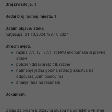
Broj izvršitelja:
1
Redni broj radnog mjesta:
1
Datum objave/isteka
natječaja:
21.10.2024./29.10.2024
Stručni uvjeti:
razina 7.1. sv ili 7.1. st HKO ekonomske ili pravne
struke
položen državni ispit II. razine
najmanje jedna godina radnog iskustva na
odgovarajućim poslovima
znanje rada na računalu
Dokumenti:
​Oglas za prijam u državnu službu na određeno vrijeme