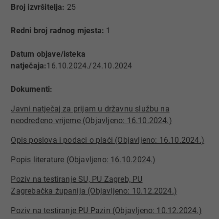
Broj izvršitelja:
25
Redni broj radnog mjesta:
1
Datum objave/isteka
natječaja:
16.10.2024./24.10.2024
Dokumenti:
Javni natječaj za prijam u državnu službu na
neodređeno vrijeme (Objavljeno: 16.10.2024.)
Opis poslova i podaci o plaći (Objavljeno: 16.10.2024.)
Popis literature (Objavljeno: 16.10.2024.)​​
Poziv na testiranje SU, PU Zagreb, PU
Zagrebačka županija (Objavljeno: 10.12.2024.)
Poziv na testiranje PU Pazin (Objavljeno: 10.12.2024.)