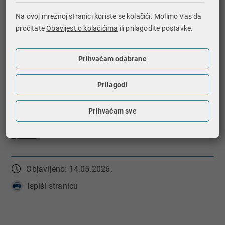
Uvid u Poreznu karticu (PK) /
Korisničke upute
Na ovoj mrežnoj stranici koriste se kolačići. Molimo Vas da
Uvid u Moj JOPPD, IP1/IP2, IP3 /
Korisničke
pročitate
Obavijest o kolačićima
ili prilagodite postavke.
upute
Uvid u neoporezive primitke JOPPD i iskorištene
Prihvaćam odabrane
osobne odbitke /
Korisničke upute
Prilagodi
Informacije o prethodnim nadogradnjama sustava
možete pročitati u vijesti
Nadogradnja sustava
Prihvaćam sve
ePorezna od ponedjeljka, 2. veljače 2026. - Porezna
uprava
.
Objavljeno: 14.05.2026.
Ispiši stranicu