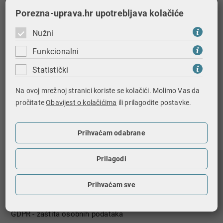
pričekati objavu ugovorenog posrednika i potvrditi ga
putem FiskAplikacije. Potvrdom novog informacijskog
Porezna-uprava.hr upotrebljava kolačiće
posrednika, automatski se deaktivira prethodni zapis
Nužni
da je MIKROeRAČUN izabrani informacijski posrednik.
Ukoliko posrednik fiskalizira u vaše ime, potrebno je
Funkcionalni
dodijeliti i ovlaštenje za fiskalizaciju putem
Statistički
FiskAplikacije.
Na ovoj mrežnoj stranici koriste se kolačići. Molimo Vas da
pročitate
Obavijest o kolačićima
ili prilagodite postavke.
Ispiši stranicu
Prihvaćam odabrane
Prilagodi
Nagradna igra
Registri i baze podataka
Prihvaćam sve
Državni biljezi
GDPR - zaštita osobnih podataka