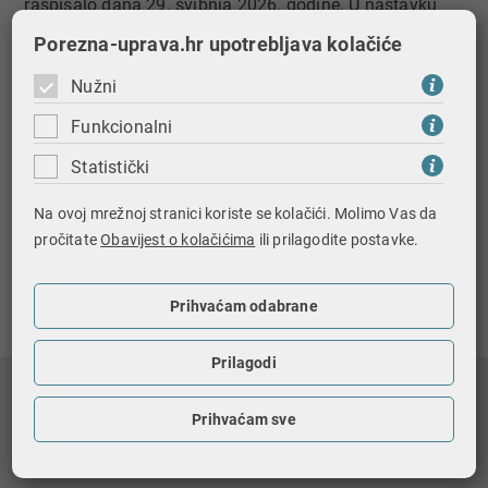
raspisalo dana 29. svibnja 2026. godine. U nastavku
možete preuzeti dokumentaciju.
Porezna-uprava.hr upotrebljava kolačiće
Tekst javnog natječaja za davanje prava priređivanja
Nužni
igara na sreću u casinima
Funkcionalni
Pojašnjenje natječajne dokumentacije
Statistički
Na ovoj mrežnoj stranici koriste se kolačići. Molimo Vas da
Objavljeno: 29.05.2026.
pročitate
Obavijest o kolačićima
ili prilagodite postavke.
Ispiši stranicu
Prihvaćam odabrane
Prilagodi
Nagradna igra
Prihvaćam sve
Registri i baze podataka
Državni biljezi