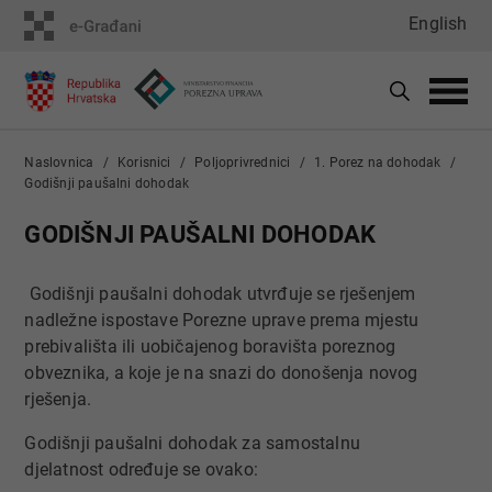
English
Naslovnica
Korisnici
Poljoprivrednici
1. Porez na ​​​​dohodak
Godišnji paušalni dohodak
​​​​GODIŠNJI PAUŠALNI DOHODAK
Godišnji paušalni dohodak utvrđuje se rješenjem
nadležne ispostave Porezne uprave prema mjestu
prebivališta ili uobičajenog boravišta poreznog
obveznika, a koje je na snazi do donošenja novog
rješenja.
Godišnji paušalni dohodak za samostalnu
djelatnost određuje se ovako: