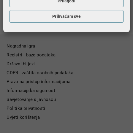
Prilagodi
Ispiši stranicu
Prihvaćam sve
Nagradna igra
Registri i baze podataka
Državni biljezi
GDPR - zaštita osobnih podataka
Pravo na pristup informacijama
Informacijska sigurnost
Savjetovanje s javnošću
Politika privatnosti
Uvjeti korištenja