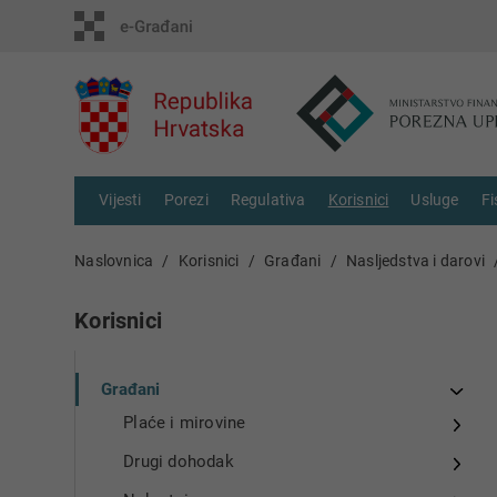
Vijesti
Porezi
Regulativa
Korisnici
Usluge
Fi
Naslovnica
Korisnici
Građani
Nasljedstva i darovi
Korisnici
Građani
Plaće i mirovine
Drugi dohodak