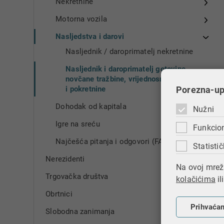
Nekretnine
Motorna vozila
Nasljedstva i darovi
Nasljednik / daroprimatelj nekretnine
Nasljednik i daroprimatelj gotovine,
novčane tražbine, vrijednosnog papira
Porezna-upr
i pokretnine
Dohodak od kapitala
Nužni
Igre na sreću
Funkcio
Najčešća pitanja i odgovori (FAQ)
Statistič
Nerezidenti
Na ovoj mrežn
Trgovačka društva
kolačićima
il
Obrtnici
Prihvaća
Slobodna zanimanja