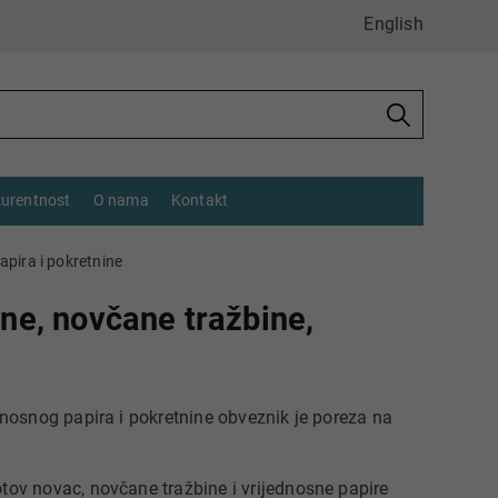
English
urentnost
O nama
Kontakt
apira i pokretnine
ine, novčane tražbine,
ednosnog papira i pokretnine obveznik je poreza na
tov novac, novčane tražbine i vrijednosne papire