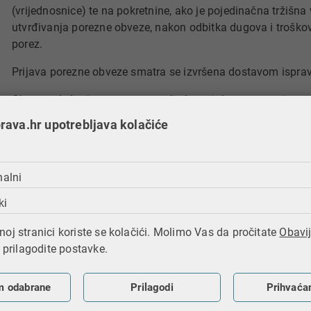
(vrijednosnice) te na pokretnine, ako je pojedinačna tržišna
utvrđivanja porezne obveze, nakon odbitka dugova i troškov
porez.
Prijava porezne obveze smatra se izvršena dostavom isprava 
Obveza plaćanja poreza na nasljedstva i darove nastaje u tr
odluke javnopravnog tijela ili suda ili u trenutku primitka da
ava.hr upotrebljava kolačiće
Obveznik poreza dužan je u roku 15 dana od dana dostave rj
platiti poreznu obvezu.
nalni
Porezna oslobođenja pri nasljeđivanju i darovanju gotovin
ki
pokretnine:​
oj stranici koriste se kolačići. Molimo Vas da pročitate
Obavij
bračni drug, potomci i preci koji čine uspravnu liniju t
i prilagodite postavke.
umrlim ili darovateljem,
fizičke i pravne osobe kojima Republika Hrvatska ili 
m odabrane
Prilagodi
Prihvaća
daruje, odnosno daje pokretnine bez naknade radi odšt
ratom,