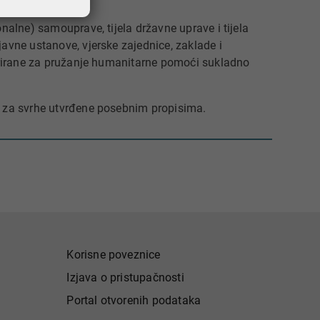
onalne) samouprave, tijela državne uprave i tijela
javne ustanove, vjerske zajednice, zaklade i
strirane za pružanje humanitarne pomoći sukladno
e) za svrhe utvrđene posebnim propisima.
Korisne poveznice
Izjava o pristupačnosti
Portal otvorenih podataka