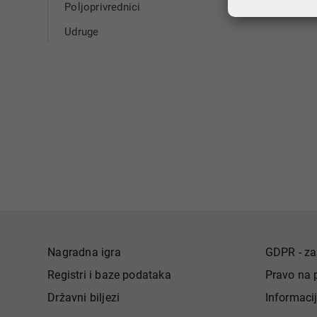
Poljoprivrednici
Udruge
Nagradna igra
GDPR - za
Registri i baze podataka
Pravo na 
Državni biljezi
Informaci