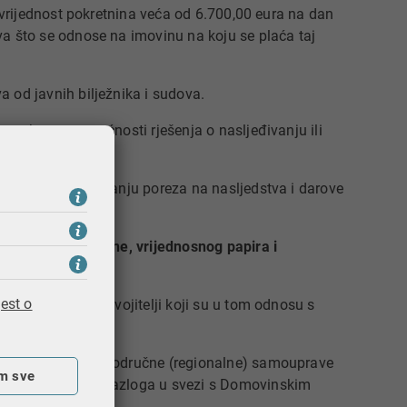
 vrijednost pokretnina veća od 6.700,00​ eura
na dan
a što se odnose na imovinu na koju se plaća taj
od javnih bilježnika i sudova.​
enutku pravomoćnosti rješenja o nasljeđivanju ili
ra.
ešenja o utvrđivanju poreza na nasljedstva i darove
e, novčane tražbine, vrijednosnog papira i
est o
e posvojenici i posvojitelji koji su u tom odnosu s
jedinica lokalne i područne (regionalne) samouprave
m sve
ete ili iz drugih razloga u svezi s Domovinskim