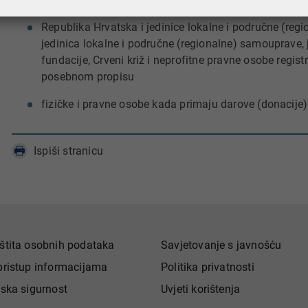
Republika Hrvatska i jedinice lokalne i područne (regi
jedinica lokalne i područne (regionalne) samouprave, 
fundacije, Crveni križ i neprofitne pravne osobe regi
posebnom propisu
​fizičke i pravne osobe kada primaju darove (donacij
Ispiši stranicu
štita osobnih podataka
Savjetovanje s javnošću
pristup informacijama
Politika privatnosti
jska sigurnost
Uvjeti korištenja