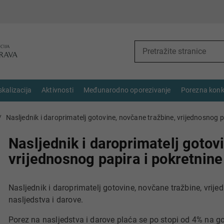
skalizacija
Aktivnosti
Međunarodno oporezivanje
Porezna konk
Nasljednik i daroprimatelj gotovine, novčane tražbine, vrijednosnog p
Nasljednik i daroprimatelj gotov
vrijednosnog papira i pokretnine
Nasljednik i daroprimatelj gotovine, novčane tražbine, vrij
nasljedstva i darove.
Porez na nasljedstva i darove plaća se po stopi od 4% na go