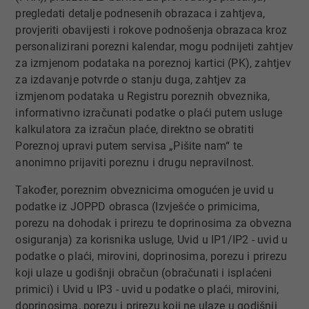
pregledati detalje podnesenih obrazaca i zahtjeva,
provjeriti obavijesti i rokove podnošenja obrazaca kroz
personalizirani porezni kalendar, mogu podnijeti zahtjev
za izmjenom podataka na poreznoj kartici (PK), zahtjev
za izdavanje potvrde o stanju duga, zahtjev za
izmjenom podataka u Registru poreznih obveznika,
informativno izračunati podatke o plaći putem usluge
kalkulatora za izračun plaće, direktno se obratiti
Poreznoj upravi putem servisa „Pišite nam“ te
anonimno prijaviti poreznu i drugu nepravilnost.
Također, poreznim obveznicima omogućen je uvid u
podatke iz JOPPD obrasca (Izvješće o primicima,
porezu na dohodak i prirezu te doprinosima za obvezna
osiguranja) za korisnika usluge, Uvid u IP1/IP2 - uvid u
podatke o plaći, mirovini, doprinosima, porezu i prirezu
koji ulaze u godišnji obračun (obračunati i isplaćeni
primici) i Uvid u IP3 - uvid u podatke o plaći, mirovini,
doprinosima, porezu i prirezu koji ne ulaze u godišnji