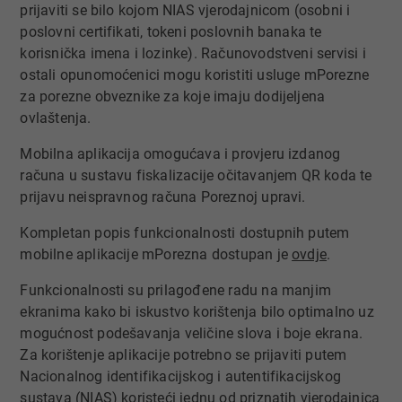
prijaviti se bilo kojom NIAS vjerodajnicom (osobni i
poslovni certifikati, tokeni poslovnih banaka te
korisnička imena i lozinke). Računovodstveni servisi i
ostali opunomoćenici mogu koristiti usluge mPorezne
za porezne obveznike za koje imaju dodijeljena
ovlaštenja.
Mobilna aplikacija omogućava i provjeru izdanog
računa u sustavu fiskalizacije očitavanjem QR koda te
prijavu neispravnog računa Poreznoj upravi.
Kompletan popis funkcionalnosti dostupnih putem
mobilne aplikacije mPorezna dostupan je
ovdje​
.
Funkcionalnosti su prilagođene radu na manjim
ekranima kako bi iskustvo korištenja bilo optimalno uz
mogućnost podešavanja veličine slova i boje ekrana.
Za korištenje aplikacije potrebno se prijaviti putem
Nacionalnog identifikacijskog i autentifikacijskog
sustava (NIAS) koristeći jednu od priznatih vjerodajnica