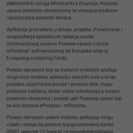
elektroničkih usluga Ministarstva financija, Porezne
uprave poreznim obveznicima te smanjuje troškove
ispunjavanja poreznih obveza.
Aplikacija je izrađena u sklopu projekta „Povezivanje i
unaprjeđenje aplikativnih rješenja unutar
Informacijskog sustava Porezne uprave i razvoj
mPorezne“ sufinanciranog od Europske unije iz
Europskog socijalnog fonda.
Porezni obveznici koji su korisnici mobilnih uređaja
mogu kroz mobilnu aplikaciju ostvariti uvid u svoje
podatke, zaprimljene poruke i porezne akte, mogu
podnositi zahtjeve, dobiti važne informacije o svojim
poreznim obvezama i poslati upit Poreznoj upravi koji
se tiče sustava ePorezna i mPorezna.
Porezni obveznici putem mobilne aplikacije mogu
vidjeti i stanje na porezno knjigovodstvenoj kartici
(PKK), preuzeti 2D barkod za provođenje plaćanja,