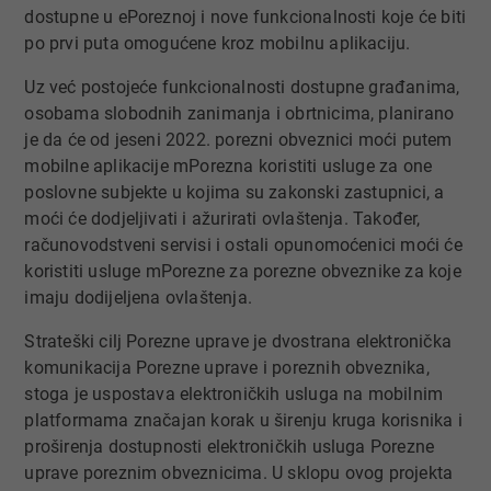
dostupne u ePoreznoj i nove funkcionalnosti koje će biti
po prvi puta omogućene kroz mobilnu aplikaciju.
Uz već postojeće funkcionalnosti dostupne građanima,
osobama slobodnih zanimanja i obrtnicima, planirano
je da će od jeseni 2022. porezni obveznici moći putem
mobilne aplikacije mPorezna koristiti usluge za one
poslovne subjekte u kojima su zakonski zastupnici, a
moći će dodjeljivati i ažurirati ovlaštenja. Također,
računovodstveni servisi i ostali opunomoćenici moći će
koristiti usluge mPorezne za porezne obveznike za koje
imaju dodijeljena ovlaštenja.​
Strateški cilj Porezne uprave je dvostrana elektronička
komunikacija Porezne uprave i poreznih obveznika,
stoga je uspostava elektroničkih usluga na mobilnim
platformama značajan korak u širenju kruga korisnika i
proširenja dostupnosti elektroničkih usluga Porezne
uprave poreznim obveznicima. U sklopu ovog projekta