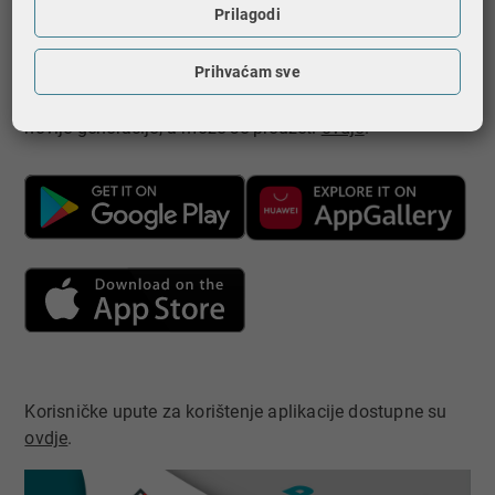
sustavom inačice 13 i više aplikacija je dostupna na
Prilagodi
App Store-u, a može se preuzeti
ovdje
​.
Prihvaćam sve
Također, aplikacija je dostupna je i na AppGallery
platformi koju podržavaju Huawei mobilni uređaji
novije generacije, a može se preuzeti
ovdje
.
Korisničke upute za korištenje aplikacije dostupne su
ovdje​
.