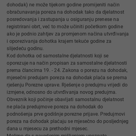
dohodak) ne može tijekom godine promijeniti način
obračunavanja poreza na dohodak tako da djelatnost
posredovanja i zastupanja u osiguranju prenese na
registrirani obrt, već to može učiniti početkom godine
ako je podnio zahtjev za promjenom načina utvrđivanja
i oporezivanja dohotka krajem tekuće godine za
slijedeću godinu.
Kod dohotka od samostalne djelatnosti koji se
oporezuje na način propisan za samostalne djelatnosti
prema člancima 19. - 24. Zakona o porezu na dohodak,
mjesečni predujam poreza na dohodak plaća se prema
rješenju Porezne uprave. Rješenje o predujmu vrijedi do
izmjene, odnosno do utvrđivanja novog predujma.
Obveznik koji počinje obavljati samostalnu djelatnost
ne plaća predujmove poreza na dohodak do
podnošenja prve godišnje porezne prijave. Predujmovi
poreza na dohodak plaćaju se mjesečno do posljednjeg
dana u mjesecu za prethodni mjesec.
Molimo da s navedenim mišljenjem upoznate