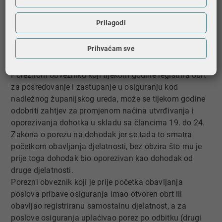
utvrđivao dohodak u skladu sa člancima 19. do 24.
Zakona o porezu na dohodak. Zahtjev za promjenom
Prilagodi
načina utvrđivanja i oporezivanja dohotka, u ovom
slučaju, porezni obveznik obvezan je podnijeti do kraja
Prihvaćam sve
tekuće godine za iduću godinu.
Poreznom obvezniku koji tijekom godine registrira obrt
za posredovanje i zastupanje u osiguranju kod
nadležnog županijskog ureda, može se tijekom godine
odobriti zahtjev za promjenom načina utvrđivanja i
oporezivanja dohotka u skladu sa člancima 19. do 24.
Zakona o porezu na dohodak jer se tada to smatra
početkom obavljanja djelatnosti, bez obzira što mu je
prije toga dohodak bio oporezivan kao dohodak od
druge djelatnosti.
Porezni obveznik koji je prije početka obavljanja
poslova pribave osiguranja imao otvoren obrt ili
obavljao registriranu samostalnu djelatnost, a za
poslove osiguranja uplaćivao porez po odbitku (drugi