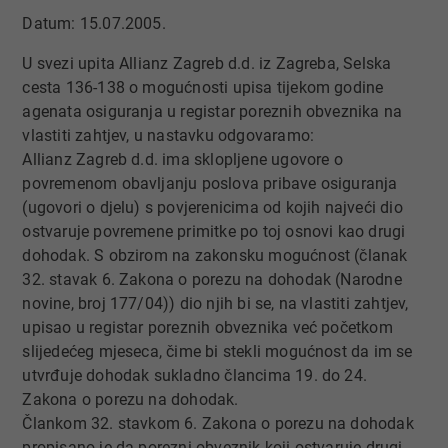
Datum: 15.07.2005.
U svezi upita Allianz Zagreb d.d. iz Zagreba, Selska
cesta 136-138 o mogućnosti upisa tijekom godine
agenata osiguranja u registar poreznih obveznika na
vlastiti zahtjev, u nastavku odgovaramo:
Allianz Zagreb d.d. ima sklopljene ugovore o
povremenom obavljanju poslova pribave osiguranja
(ugovori o djelu) s povjerenicima od kojih najveći dio
ostvaruje povremene primitke po toj osnovi kao drugi
dohodak. S obzirom na zakonsku mogućnost (članak
32. stavak 6. Zakona o porezu na dohodak (Narodne
novine, broj 177/04)) dio njih bi se, na vlastiti zahtjev,
upisao u registar poreznih obveznika već početkom
slijedećeg mjeseca, čime bi stekli mogućnost da im se
utvrđuje dohodak sukladno člancima 19. do 24.
Zakona o porezu na dohodak.
Člankom 32. stavkom 6. Zakona o porezu na dohodak
propisano je da porezni obveznik koji ostvaruje drugi