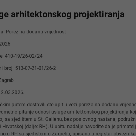
ge arhitektonskog projektiranja
ja: Porez na dodanu vrijednost
 2026
se: 410-19/26-02/24
i broj: 513-07-21-01/26-2
Zagreb
12.03.2026.
ičkim putem dostavili ste upit u vezi poreza na dodanu vrijedno
edmetno pitanje odnosi usluge arhitektonskog projektiranja koj
oj sa sjedištem u St. Gallenu, bez poslovnog nastana, podružnic
i Hrvatskoj (dalje: RH). U upitu nadalje navodite da je primate
rano u RH sa sjedištem u Zagrebu, upisano u registar obveznik