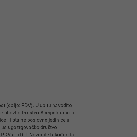
st (dalje: PDV). U upitu navodite
e obavlja Društvo A registrirano u
e ili stalne poslovne jedinice u
lj usluge trgovačko društvo
a PDV-a u RH. Navodite također da