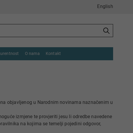
English
urentnost
O nama
Kontakt
ona objavljenog u Narodnim novinama naznačenim u
oguće izmjene te provjeriti jesu li odredbe navedene
ravilnika na kojima se temelji pojedini odgovor,