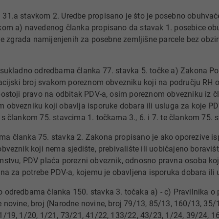
31.a stavkom 2. Uredbe propisano je što je posebno obuhva
kom a) navedenog članka propisano da stavak 1. posebice ob
love zgrada namijenjenih za posebne zemljišne parcele bez obzira
 sukladno odredbama članka 77. stavka 5. točke a) Zakona Po
kacijski broj svakom poreznom obvezniku koji na području RH o
postoji pravo na odbitak PDV-a, osim poreznom obvezniku iz č
 obvezniku koji obavlja isporuke dobara ili usluga za koje PDV
 s člankom 75. stavcima 1. točkama 3., 6. i 7. te člankom 75.
a članka 75. stavka 2. Zakona propisano je ako oporezive isp
bveznik koji nema sjedište, prebivalište ili uobičajeno boravišt
mstvu, PDV plaća porezni obveznik, odnosno pravna osoba koja 
rana za potrebe PDV-a, kojemu je obavljena isporuka dobara ili 
 odredbama članka 150. stavka 3. točaka a) - c) Pravilnika o
 novine, broj (Narodne novine, broj 79/13, 85/13, 160/13, 35/
1/19, 1/20, 1/21, 73/21, 41/22, 133/22, 43/23, 1/24, 39/24, 16