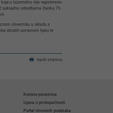
koje u tuzemstvu nije registrirano
eć sukladno odredbama članka 75.
vo.
eznom obvezniku u skladu s
a obratiti poreznom tijelu te
Ispiši stranicu
Korisne poveznice
Izjava o pristupačnosti
Portal otvorenih podataka