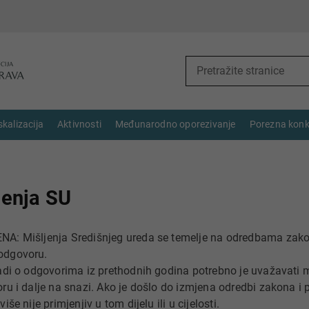
skalizacija
Aktivnosti
Međunarodno oporezivanje
Porezna konk
jenja SU
A: Mišljenja Središnjeg ureda se temelje na odredbama zak
dgovoru.
adi o odgovorima iz prethodnih godina potrebno je uvažavati m
ru i dalje na snazi. Ako je došlo do izmjena odredbi zakona i p
iše nije primjenjiv u tom dijelu ili u cijelosti.