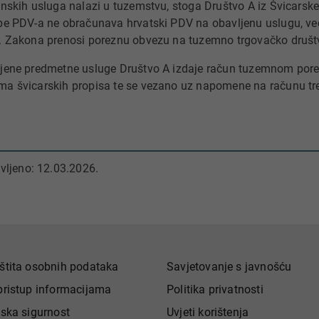
onskih usluga nalazi u tuzemstvu, stoga Društvo A iz Švicarske 
be PDV-a ne obračunava hrvatski PDV na obavljenu uslugu, v
. Zakona prenosi poreznu obvezu na tuzemno trgovačko društ
jene predmetne usluge Društvo A izdaje račun tuzemnom por
a švicarskih propisa te se vezano uz napomene na računu treb
vljeno: 12.03.2026.
štita osobnih podataka
Savjetovanje s javnošću
pristup informacijama
Politika privatnosti
jska sigurnost
Uvjeti korištenja