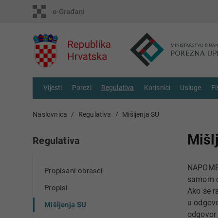
Vijesti
Porezi
Regulativa
Korisnici
Usluge
Fi
Naslovnica
Regulativa
Mišljenja SU
Mišl
Regulativa
NAPOMEN
Propisani obrasci
samom o
Propisi
Ako se r
u odgovo
Mišljenja SU
odgovor v