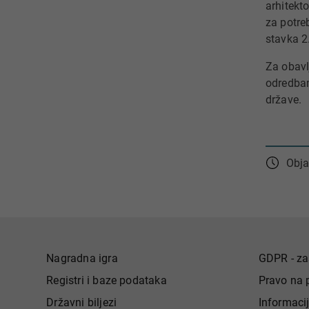
arhitekt
za potre
stavka 2
Za obavl
odredbam
države.
Obja
Nagradna igra
GDPR - za
Registri i baze podataka
Pravo na 
Državni biljezi
Informaci