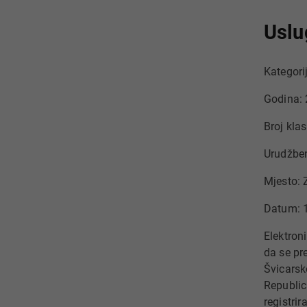
Uslu
Kategori
Godina:
Broj kla
Urudžben
Mjesto: 
Datum: 
Elektron
da se pr
Švicarsk
Republic
registri