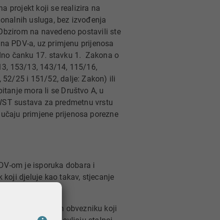
 projekt koji se realizira na
sionalnih usluga, bez izvođenja
 Obzirom na navedeno postavili ste
čuna PDV-a, uz primjenu prijenosa
adno čanku 17. stavku 1. Zakona o
13, 153/13, 143/14, 115/16,
52/25 i 151/52, dalje: Zakon) ili
tanje mora li se Društvo A, u
g MWST sustava za predmetnu vrstu
učaju primjene prijenosa porezne
V-om je isporuka dobara i
oji djeluje kao takav, stjecanje
 usluga poreznom obvezniku koji