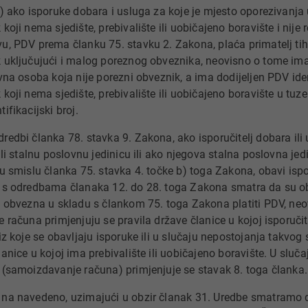
k) ako isporuke dobara i usluga za koje je mjesto oporezivanja
koji nema sjedište, prebivalište ili uobičajeno boravište i nije
u, PDV prema članku 75. stavku 2. Zakona, plaća primatelj tih 
 uključujući i malog poreznog obveznika, neovisno o tome ima l
vna osoba koja nije porezni obveznik, a ima dodijeljen PDV ident
 koji nema sjedište, prebivalište ili uobičajeno boravište u tuz
ifikacijski broj.
redbi članka 78. stavka 9. Zakona, ako isporučitelj dobara ili
 ili stalnu poslovnu jedinicu ili ako njegova stalna poslovna je
 u smislu članka 75. stavka 4. točke b) toga Zakona, obavi ispo
 s odredbama članaka 12. do 28. toga Zakona smatra da su ob
j obvezna u skladu s člankom 75. toga Zakona platiti PDV, neo
 računa primjenjuju se pravila države članice u kojoj isporučite
iz koje se obavljaju isporuke ili u slučaju nepostojanja takvog s
anice u kojoj ima prebivalište ili uobičajeno boravište. U sluča
 (samoizdavanje računa) primjenjuje se stavak 8. toga članka.
na navedeno, uzimajući u obzir članak 31. Uredbe smatramo 