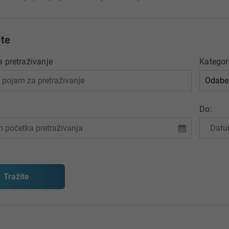
jte
 pretraživanje
Kategor
Do: