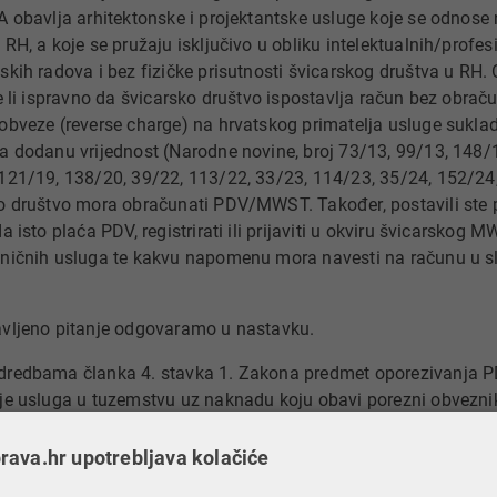
A obavlja arhitektonske i projektantske usluge koje se odnose na
 RH, a koje se pružaju isključivo u obliku intelektualnih/profe
skih radova i bez fizičke prisutnosti švicarskog društva u RH.
je li ispravno da švicarsko društvo ispostavlja račun bez obra
obveze (reverse charge) na hrvatskog primatelja usluge sukl
a dodanu vrijednost (Narodne novine, broj 73/13, 99/13, 148/
121/19, 138/20, 39/22, 113/22, 33/23, 114/23, 35/24, 152/24, 
o društvo mora obračunati PDV/MWST. Također, postavili ste pi
da isto plaća PDV, registrirati ili prijaviti u okviru švicarsko
ničnih usluga te kakvu napomenu mora navesti na računu u sl
vljeno pitanje odgovaramo u nastavku.
redbama članka 4. stavka 1. Zakona predmet oporezivanja PD
je usluga u tuzemstvu uz naknadu koju obavi porezni obveznik k
nutar Europske unije te uvoz dobara.
ava.hr upotrebljava kolačiće
 odredbama članka 17. stavka 1. Zakona mjestom obavljanja