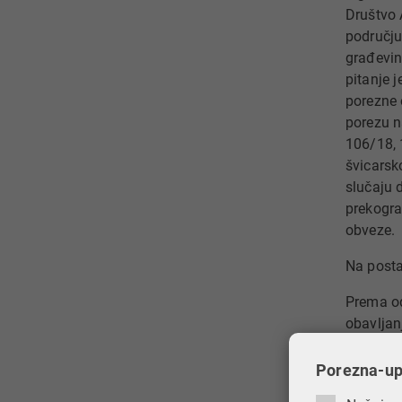
Društvo 
području
građevin
pitanje 
porezne 
porezu n
106/18, 
švicarsk
slučaju 
prekogra
obveze.
Na posta
Prema od
obavljan
dobara u
Porezna-upr
Sukladno