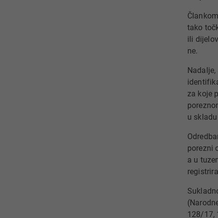
Člankom 
tako toč
ili dije
ne.
Nadalje,
identifi
za koje 
poreznom
u skladu
Odredbam
porezni o
a u tuze
registri
Sukladno
(Narodne
128/17, 