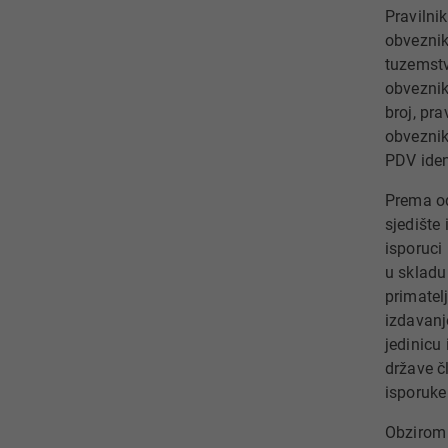
Pravilni
obveznik 
tuzemstv
obveznik
broj, pra
obveznik
PDV ident
Prema od
sjedište
isporuci
u skladu
primatel
izdavanje
jedinicu 
države čl
isporuke
Obzirom 