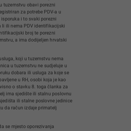
 u tuzemstvu obavi porezni
 registriran za potrebe PDV-a u
isporuka i to svaki porezni
i ili nema PDV identifikacijski
ifikacijski broj te porezni
emstvu, a ima dodijeljen hrvatski
 usluga, koji u tuzemstvu nema
dinica u tuzemstvu ne sudjeluje u
ruku dobara ili usluga za koje se
avljene u RH, osobi koja je kao
visno o stavku 8. toga članka za
lj ima sjedište ili stalnu poslovnu
jedišta ili stalne poslovne jedinice
ju da račun izdaje primatelj
da se mjesto oporezivanja