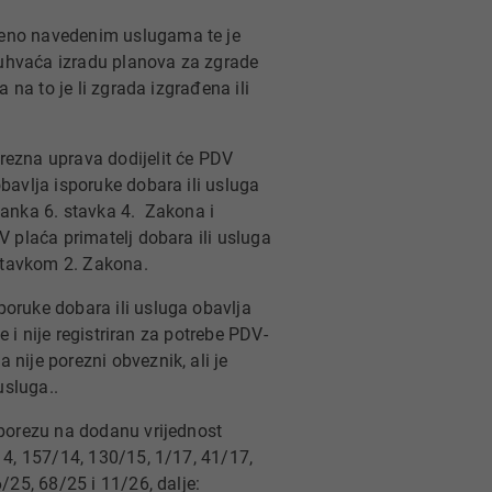
ćeno navedenim uslugama te je
uhvaća izradu planova za zgrade
 na to je li zgrada izgrađena ili
rezna uprava dodijelit će PDV
bavlja isporuke dobara ili usluga
lanka 6. stavka 4. Zakona i
 plaća primatelj dobara ili usluga
 stavkom 2. Zakona.
oruke dobara ili usluga obavlja
e i nije registriran za potrebe PDV-
nije porezni obveznik, ali je
usluga..
 porezu na dodanu vrijednost
14, 157/14, 130/15, 1/17, 41/17,
/25, 68/25 i 11/26, dalje: