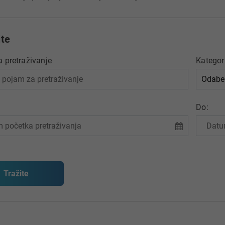
jte
 pretraživanje
Kategor
Do: