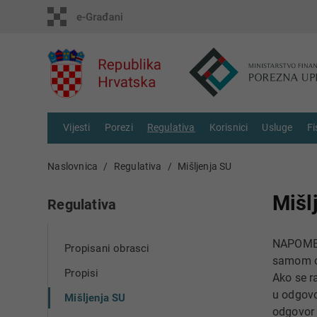
Vijesti
Porezi
Regulativa
Korisnici
Usluge
Fi
Naslovnica
Regulativa
Mišljenja SU
Mišl
Regulativa
NAPOMEN
Propisani obrasci
samom o
Propisi
Ako se r
u odgovo
Mišljenja SU
odgovor v