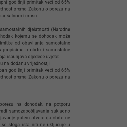
upni godišnji primitak veći od 65%
jednost prema Zakonu o porezu na
 paušalnom iznosu.
samostalnih djelatnosti (Narodne
 dohodak kojemu se dohodak može
rimitke od obavljanja samostalne
 s propisima o obrtu i samostalne
oja ispunjava sljedeće uvjete:
u na dodanu vrijednost, i
pan godišnji primitak veći od 65%
jednost prema Zakonu o porezu na
 porezu na dohodak, na potporu
 radi samozapošljavanja sukladno
javanje putem otvaranja obrta ne
se stoga ista niti ne uključuje u