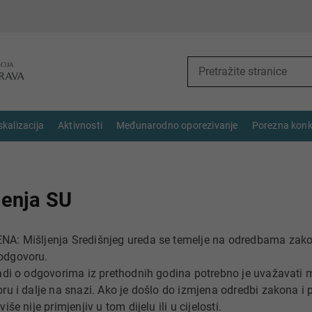
skalizacija
Aktivnosti
Međunarodno oporezivanje
Porezna konk
jenja SU
A: Mišljenja Središnjeg ureda se temelje na odredbama zak
dgovoru.
adi o odgovorima iz prethodnih godina potrebno je uvažavati m
ru i dalje na snazi. Ako je došlo do izmjena odredbi zakona i p
iše nije primjenjiv u tom dijelu ili u cijelosti.