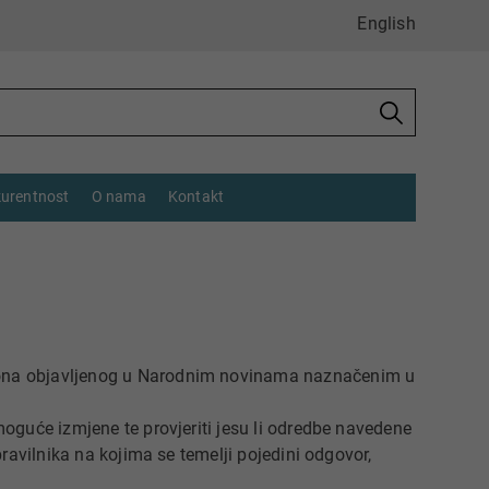
English
urentnost
O nama
Kontakt
ona objavljenog u Narodnim novinama naznačenim u
oguće izmjene te provjeriti jesu li odredbe navedene
ravilnika na kojima se temelji pojedini odgovor,