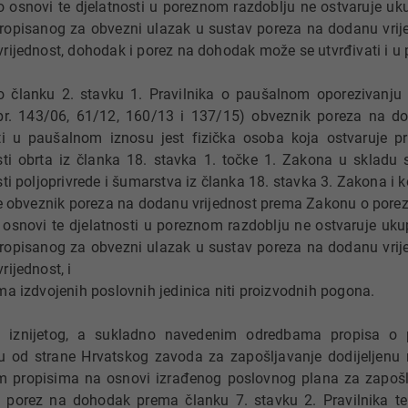
po osnovi te djelatnosti u poreznom razdoblju ne ostvaruje uk
ropisanog za obvezni ulazak u sustav poreza na dodanu vri
rijednost, dohodak i porez na dohodak može se utvrđivati i u
 članku 2. stavku 1. Pravilnika o paušalnom oporezivanju 
 br. 143/06, 61/12, 160/13 i 137/15) obveznik poreza na
ti u paušalnom iznosu jest fizička osoba koja ostvaruje p
sti obrta iz članka 18. stavka 1. točke 1. Zakona u skladu
sti poljoprivrede i šumarstva iz članka 18. stavka 3. Zakona i k
je obveznik poreza na dodanu vrijednost prema Zakonu o porez
 osnovi te djelatnosti u poreznom razdoblju ne ostvaruje uku
ropisanog za obvezni ulazak u sustav poreza na dodanu vri
rijednost, i
ma izdvojenih poslovnih jedinica niti proizvodnih pogona.
m iznijetog, a sukladno navedenim odredbama propisa o
u od strane Hrvatskog zavoda za zapošljavanje dodijeljenu
 propisima na osnovi izrađenog poslovnog plana za zapošl
 porez na dohodak prema članku 7. stavku 2. Pravilnika te 