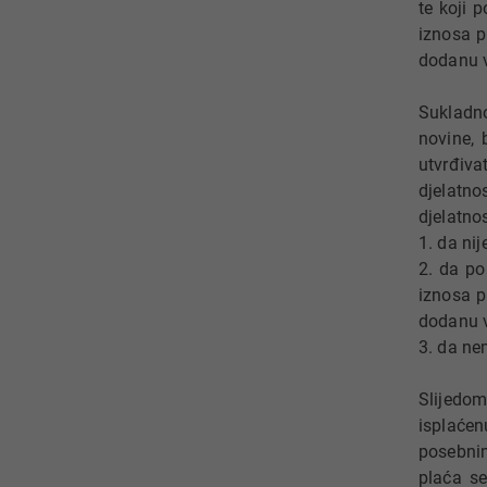
te koji 
iznosa p
dodanu v
Sukladno
novine,
utvrđiva
djelatno
djelatno
1. da ni
2. da po
iznosa p
dodanu v
3. da ne
Slijedo
isplaćen
posebnim
plaća se