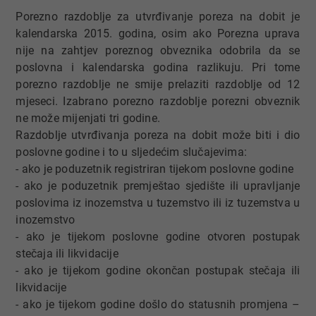
Porezno razdoblje za utvrđivanje poreza na dobit je
kalendarska 2015. godina, osim ako Porezna uprava
nije na zahtjev poreznog obveznika odobrila da se
poslovna i kalendarska godina razlikuju. Pri tome
porezno razdoblje ne smije prelaziti razdoblje od 12
mjeseci. Izabrano porezno razdoblje porezni obveznik
ne može mijenjati tri godine.
Razdoblje utvrđivanja poreza na dobit može biti i dio
poslovne godine i to u sljedećim slučajevima:
- ako je poduzetnik registriran tijekom poslovne godine
- ako je poduzetnik premještao sjedište ili upravljanje
poslovima iz inozemstva u tuzemstvo ili iz tuzemstva u
inozemstvo
- ako je tijekom poslovne godine otvoren postupak
stečaja ili likvidacije
- ako je tijekom godine okončan postupak stečaja ili
likvidacije
- ako je tijekom godine došlo do statusnih promjena –