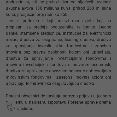
poduzetnika, ali ne prelazi dva od sljedećih uvjeta):
ukupna aktiva 130 milijuna kuna; prihod 260 milijuna
kuna; prosječan broj radnika 250,
- veliki poduzetnik koji prelazi dva uvjeta koji su
propisani za srednje poduzetnike; te banke, štedne
banke, stambene štedionice, institucije za elektronički
novac, društva za osiguranje, leasing društva, društva
za upravljanje investicijskim fondovima i zasebna
imovina bez pravne osobnosti kojom oni upravljaju,
društva za upravljanje investicijskim fondovima i
imovina investicijskih fondova s pravnom osobnosti,
društva za upravljanje obveznim odnosno dobrovoljnim
mirovinskim fondovima i zasebna imovina kojom oni
upravljaju te mirovinska osiguravajuća društva.
Porezni obveznici dostavljaju poreznu prijavu u jednom
primjerku u nadležnu ispostavu Porezne uprave prema
svom sjedištu.