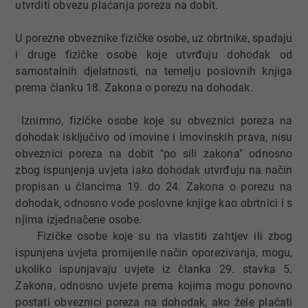
utvrditi obvezu plaćanja poreza na dobit.
U porezne obveznike fizičke osobe, uz obrtnike, spadaju
i druge fizičke osobe koje utvrđuju dohodak od
samostalnih djelatnosti, na temelju poslovnih knjiga
prema članku 18. Zakona o porezu na dohodak.
Iznimno, fizičke osobe koje su obveznici poreza na
dohodak isključivo od imovine i imovinskih prava, nisu
obveznici poreza na dobit "po sili zakona" odnosno
zbog ispunjenja uvjeta iako dohodak utvrđuju na način
propisan u člancima 19. do 24. Zakona o porezu na
dohodak, odnosno vode poslovne knjige kao obrtnici i s
njima izjednačene osobe.
Fizičke osobe koje su na vlastiti zahtjev ili zbog
ispunjena uvjeta promijenile način oporezivanja, mogu,
ukoliko ispunjavaju uvjete iz članka 29. stavka 5.
Zakona, odnosno uvjete prema kojima mogu ponovno
postati obveznici poreza na dohodak, ako žele plaćati