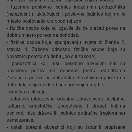
- tuzemne poslovne jedinice inozemnih poduzetnika
(nerezidenti), uključujući i poslovne jedinice kojima je
mjesto poslovanja u slobodnoj zoni,
- fizičke osobe koje su izjavile da će plaćati porez na
dobit umjesto poreza na dohodak,
- fizičke osobe koje ispunjavanju uvjete iz članka 2.
stavka 4. Zakona odnosno fizičke osobe koje su
obveznici poreza na dobit „po sili zakona“,
- poduzetnici koji nisu posebno navedeni niti su
obveznici poreza na dohodak prema odredbama
Zakona o porezu na dohodak i Pravilnika o porezu na
dohodak, a čija se dobit ne oporezuje drugdje,
- društva u stečaju,
- ustanove (obrazovne, odgojne, zdravstvene, socijalne,
kulturne, umjetničke, znanstvene i druge) kojima
osnivači nisu država ili jedinice područne (regionalne)
samouprave,
- ostali porezni obveznici koji su ispunili propisane