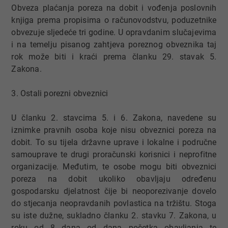
Obveza plaćanja poreza na dobit i vođenja poslovnih
knjiga prema propisima o računovodstvu, poduzetnike
obvezuje sljedeće tri godine. U opravdanim slučajevima
i na temelju pisanog zahtjeva poreznog obveznika taj
rok može biti i kraći prema članku 29. stavak 5.
Zakona.
3. Ostali porezni obveznici
U članku 2. stavcima 5. i 6. Zakona, navedene su
iznimke pravnih osoba koje nisu obveznici poreza na
dobit. To su tijela državne uprave i lokalne i područne
samouprave te drugi proračunski korisnici i neprofitne
organizacije. Međutim, te osobe mogu biti obveznici
poreza na dobit ukoliko obavljaju određenu
gospodarsku djelatnost čije bi neoporezivanje dovelo
do stjecanja neopravdanih povlastica na tržištu. Stoga
su iste dužne, sukladno članku 2. stavku 7. Zakona, u
roku od 8 dana od dana početka obavljanja te