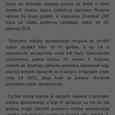
porez na dohodak umjesto poreza na dobit, o tome
dostaviti pisanu izjavu nadležnoj ispostavi Porezne
uprave do kraja godine, a najkasnije dvadeset (20)
dana po isteku poreznog razdoblja, dakle, do 20.
siječnja 2016.
Promjenu načina oporezivanja moguće je utvrditi
nakon proteka roka od tri godine, a taj rok u
opravdanim slučajevima može biti kraći. Opravdanim
slučajevima, prema članku 29. stavku 5. Zakona,
osobito se smatraju cjelovita promjena djelatnosti koju
obavlja porezni obveznik te značajno izmijenjeni uvjeti
(više od 50%), zbog kojih je porezni obveznik
promijenio način oporezivanja.
Fizičke osobe kojima je donijeto rješenje o promjeni
načina oporezivanja, a koje ih obvezuje na rok od pet
godina, mogu zatražiti promjenu načina oporezivanja
ukoliko ispunjavaju uvjete iz članka 29. stavka 5.