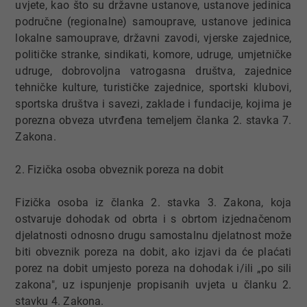
uvjete, kao što su državne ustanove, ustanove jedinica
područne (regionalne) samouprave, ustanove jedinica
lokalne samouprave, državni zavodi, vjerske zajednice,
političke stranke, sindikati, komore, udruge, umjetničke
udruge, dobrovoljna vatrogasna društva, zajednice
tehničke kulture, turističke zajednice, sportski klubovi,
sportska društva i savezi, zaklade i fundacije, kojima je
porezna obveza utvrđena temeljem članka 2. stavka 7.
Zakona.
2. Fizička osoba obveznik poreza na dobit
Fizička osoba iz članka 2. stavka 3. Zakona, koja
ostvaruje dohodak od obrta i s obrtom izjednačenom
djelatnosti odnosno drugu samostalnu djelatnost može
biti obveznik poreza na dobit, ako izjavi da će plaćati
porez na dobit umjesto poreza na dohodak i/ili „po sili
zakona", uz ispunjenje propisanih uvjeta u članku 2.
stavku 4. Zakona.