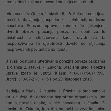
poduzetnici koji su osnovani radi stjecanja dobiti.
Ako osobe iz članka 2. stavka 5. i 6. Zakona ne prijave
početak obavljanja gospodarske djelatnosti, nadležna
ispostava Porezne uprave, iznimno će rješenjem,
utvrditi obvezu plaćanja poreza na dobit za tu
djelatnost u slučajevima kada utvrdi da bi
neoporezivanje te djelatnosti dovelo do stjecanja
neopravdanih povlastica na tržištu.
U svezi postupka utvrđivanja porezne obveze osobama
iz članka 2. stavka 7. Zakona, Središnji ured, Porezne
uprave izdao je uputu, Klasa: 410-01/15-01/1590,
Urbroj: 513-07-21-01/15-1 od 20. listopada 2015.
Nadalje, u članku 2. stavku 1. Pravilnika propisano je
da u slučaju da određena neprofitna organizacija ima
status pravne osobe, a nije navedena u članku 2.
stavku 6. Zakona, kao što su neki savezi koji nisu