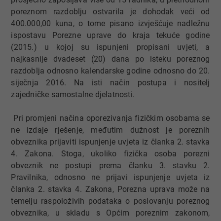
poreznom razdoblju ostvarila je dohodak veći od
400.000,00 kuna, o tome pisano izvješćuje nadležnu
ispostavu Porezne uprave do kraja tekuće godine
(2015.) u kojoj su ispunjeni propisani uvjeti, a
najkasnije dvadeset (20) dana po isteku poreznog
razdoblja odnosno kalendarske godine odnosno do 20.
siječnja 2016. Na isti način postupa i nositelj
zajedničke samostalne djelatnosti.
Pri promjeni načina oporezivanja fizičkim osobama se
ne izdaje rješenje, međutim dužnost je poreznih
obveznika prijaviti ispunjenje uvjeta iz članka 2. stavka
4. Zakona. Stoga, ukoliko fizička osoba porezni
obveznik ne postupi prema članku 3. stavku 2.
Pravilnika, odnosno ne prijavi ispunjenje uvjeta iz
članka 2. stavka 4. Zakona, Porezna uprava može na
temelju raspoloživih podataka o poslovanju poreznog
obveznika, u skladu s Općim poreznim zakonom,