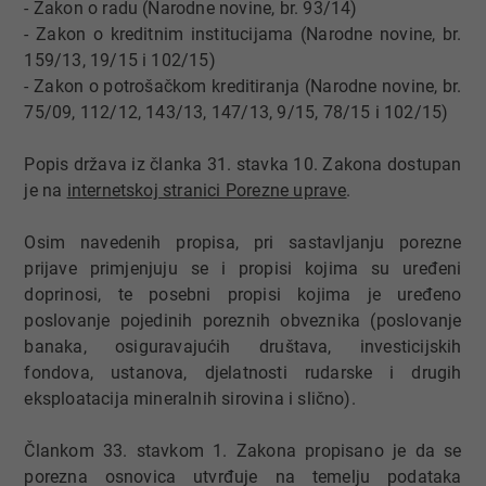
- Zakon o radu (Narodne novine, br. 93/14)
- Zakon o kreditnim institucijama (Narodne novine, br.
159/13, 19/15 i 102/15)
- Zakon o potrošačkom kreditiranja (Narodne novine, br.
75/09, 112/12, 143/13, 147/13, 9/15, 78/15 i 102/15)
Popis država iz članka 31. stavka 10. Zakona dostupan
je na
internetskoj stranici Porezne uprave
.
Osim navedenih propisa, pri sastavljanju porezne
prijave primjenjuju se i propisi kojima su uređeni
doprinosi, te posebni propisi kojima je uređeno
poslovanje pojedinih poreznih obveznika (poslovanje
banaka, osiguravajućih društava, investicijskih
fondova, ustanova, djelatnosti rudarske i drugih
eksploatacija mineralnih sirovina i slično).
Člankom 33. stavkom 1. Zakona propisano je da se
porezna osnovica utvrđuje na temelju podataka