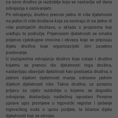
za novo društvo je razdoblje koje se nastavlja od dana
odvajanja s osnivanjem.
Pri odvajanju, društvo prenosi jednu ili više djelatnosti
na jedno ili više društava koja se osnivaju ili na jedno ili
više postojećih društava, u skladu s propisima koji
uređuju to područje. Prijenosom djelatnosti se smatra
prijenos cjelokupne imovine i obveza koje se pripisuju
dijelu društva koje organizacijski čini zasebno
poslovanje.
U slučajevima odvajanja društvo koje ostaje i društvo
kojemu se prenosi dio djelatnosti toga društva,
nastavljaju obavljati djelatnost kao postojeća društva, s
jednim dijelom djelatnosti manje, odnosno jednim
dijelom djelatnosti više. Takva društva, uz poreznu
prijavu za cijelo razdoblje u kojemu se dogodilo
odvajanje, dostavljaju nadležnoj ispostavi Porezne
uprave upis promjene u trgovački registar i rješenje
trgovačkog suda o upisu podjele, te bilance dijela
djelatnosti koji se odvojio.