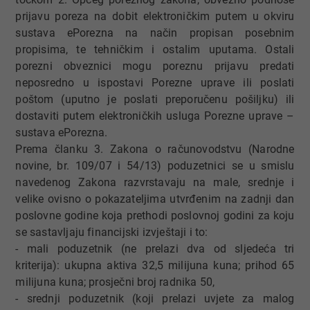
prijavu poreza na dobit elektroničkim putem u okviru
sustava ePorezna na način propisan posebnim
propisima, te tehničkim i ostalim uputama. Ostali
porezni obveznici mogu poreznu prijavu predati
neposredno u ispostavi Porezne uprave ili poslati
poštom (uputno je poslati preporučenu pošiljku) ili
dostaviti putem elektroničkih usluga Porezne uprave –
sustava ePorezna.
Prema članku 3. Zakona o računovodstvu (Narodne
novine, br. 109/07 i 54/13) poduzetnici se u smislu
navedenog Zakona razvrstavaju na male, srednje i
velike ovisno o pokazateljima utvrđenim na zadnji dan
poslovne godine koja prethodi poslovnoj godini za koju
se sastavljaju financijski izvještaji i to:
- mali poduzetnik (ne prelazi dva od sljedeća tri
kriterija): ukupna aktiva 32,5 milijuna kuna; prihod 65
milijuna kuna; prosječni broj radnika 50,
- srednji poduzetnik (koji prelazi uvjete za malog