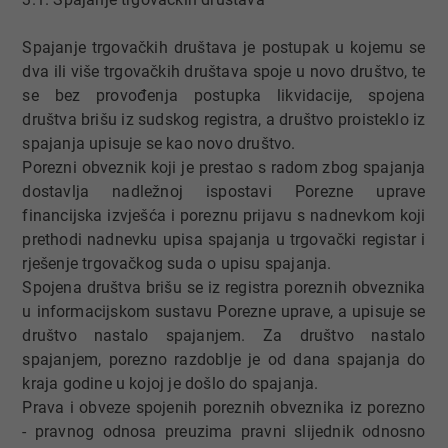
Spajanje trgovačkih društava je postupak u kojemu se
dva ili više trgovačkih društava spoje u novo društvo, te
se bez provođenja postupka likvidacije, spojena
društva brišu iz sudskog registra, a društvo proisteklo iz
spajanja upisuje se kao novo društvo.
Porezni obveznik koji je prestao s radom zbog spajanja
dostavlja nadležnoj ispostavi Porezne uprave
financijska izvješća i poreznu prijavu s nadnevkom koji
prethodi nadnevku upisa spajanja u trgovački registar i
rješenje trgovačkog suda o upisu spajanja.
Spojena društva brišu se iz registra poreznih obveznika
u informacijskom sustavu Porezne uprave, a upisuje se
društvo nastalo spajanjem. Za društvo nastalo
spajanjem, porezno razdoblje je od dana spajanja do
kraja godine u kojoj je došlo do spajanja.
Prava i obveze spojenih poreznih obveznika iz porezno
- pravnog odnosa preuzima pravni slijednik odnosno