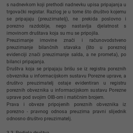
s nadnevkom koji prethodi nadnevku upisa pripajanja u
trgovački registar. Razlog je u tome što društvo kojemu
se pripajaju (preuzimatelj), ne prekida poslovno i
porezno razdoblje, nego nastavlja djelatnost s
imovinom društava koja su mu se pripojila.
Preuzimanje imovine znači i računovodstveno
preuzimanje bilančnih stavaka (što u poreznoj
evidenciji znači preuzimanje salda, a ne prometa), po
bilanci pripajanja.
Društva koja se pripajaju brišu se iz registra poreznih
obveznika u informacijskom sustavu Porezne uprave, a
društvo preuzimatelj ostaje evidentiran u registru
poreznih obveznika u informacijskom sustavu Porezne
uprave pod svojim OIB-om i matičnim brojem.
Prava i obveze pripojenih poreznih obveznika iz
porezno - pravnog odnosa preuzima pravni slijednik
odnosno društvo preuzimatelj.
3.3. Podjela društva