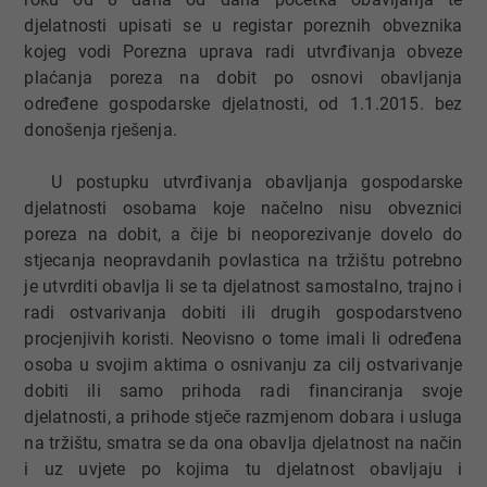
djelatnosti upisati se u registar poreznih obveznika
kojeg vodi Porezna uprava radi utvrđivanja obveze
plaćanja poreza na dobit po osnovi obavljanja
određene gospodarske djelatnosti, od 1.1.2015. bez
donošenja rješenja.
U postupku utvrđivanja obavljanja gospodarske
djelatnosti osobama koje načelno nisu obveznici
poreza na dobit, a čije bi neoporezivanje dovelo do
stjecanja neopravdanih povlastica na tržištu potrebno
je utvrditi obavlja li se ta djelatnost samostalno, trajno i
radi ostvarivanja dobiti ili drugih gospodarstveno
procjenjivih koristi. Neovisno o tome imali li određena
osoba u svojim aktima o osnivanju za cilj ostvarivanje
dobiti ili samo prihoda radi financiranja svoje
djelatnosti, a prihode stječe razmjenom dobara i usluga
na tržištu, smatra se da ona obavlja djelatnost na način
i uz uvjete po kojima tu djelatnost obavljaju i