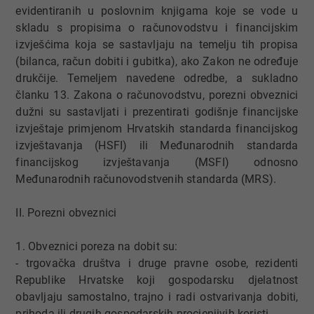
evidentiranih u poslovnim knjigama koje se vode u
skladu s propisima o računovodstvu i financijskim
izvješćima koja se sastavljaju na temelju tih propisa
(bilanca, račun dobiti i gubitka), ako Zakon ne određuje
drukčije. Temeljem navedene odredbe, a sukladno
članku 13. Zakona o računovodstvu, porezni obveznici
dužni su sastavljati i prezentirati godišnje financijske
izvještaje primjenom Hrvatskih standarda financijskog
izvještavanja (HSFI) ili Međunarodnih standarda
financijskog izvještavanja (MSFI) odnosno
Međunarodnih računovodstvenih standarda (MRS).
II. Porezni obveznici
1. Obveznici poreza na dobit su:
- trgovačka društva i druge pravne osobe, rezidenti
Republike Hrvatske koji gospodarsku djelatnost
obavljaju samostalno, trajno i radi ostvarivanja dobiti,
prihoda ili drugih gospodarskih procjenjivih koristi,