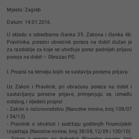
Mjesto: Zagreb
Datum: 14.01.2016.
​U skladu s odredbama članka 35. Zakona i članka 46.
Pravilnika, porezni obveznik poreza na dobit dužan je
za razdoblje za koje se utvrđuje porez podnijeti prijavu
poreza na dobit – Obrazac PD.
I. Propisi na temelju kojih se sastavlja porezna prijava:
Uz Zakon i Pravilnik, pri obračunu poreza na dobit i
sastavljanju porezne prijave, primjenjuju se, između
ostalog, i sljedeći propisi:
- Zakon o računovodstvu (Narodne novine, broj 109/07
i 54/13)
- Pravilnik o strukturi i sadržaju godišnjih financijskih
izvještaja (Narodne novine, broj 38/08, 12/09 i 130/10)
- Zakon o porezu na dohodak (Narodne novine, broj