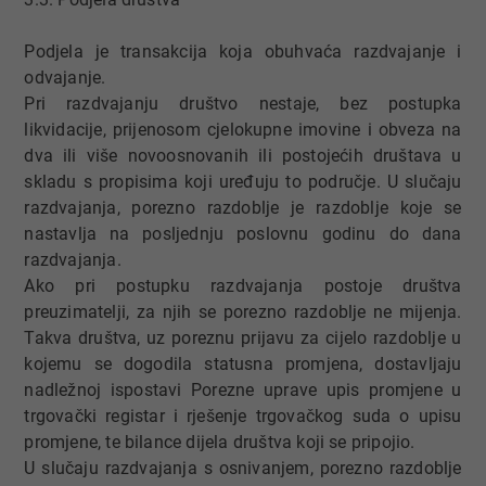
Podjela je transakcija koja obuhvaća razdvajanje i
odvajanje.
Pri razdvajanju društvo nestaje, bez postupka
likvidacije, prijenosom cjelokupne imovine i obveza na
dva ili više novoosnovanih ili postojećih društava u
skladu s propisima koji uređuju to područje. U slučaju
razdvajanja, porezno razdoblje je razdoblje koje se
nastavlja na posljednju poslovnu godinu do dana
razdvajanja.
Ako pri postupku razdvajanja postoje društva
preuzimatelji, za njih se porezno razdoblje ne mijenja.
Takva društva, uz poreznu prijavu za cijelo razdoblje u
kojemu se dogodila statusna promjena, dostavljaju
nadležnoj ispostavi Porezne uprave upis promjene u
trgovački registar i rješenje trgovačkog suda o upisu
promjene, te bilance dijela društva koji se pripojio.
U slučaju razdvajanja s osnivanjem, porezno razdoblje