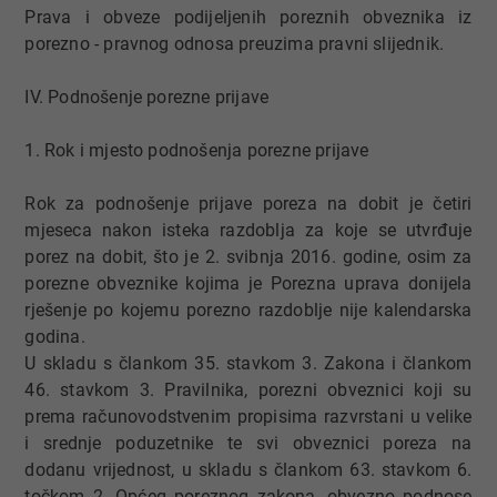
Prava i obveze podijeljenih poreznih obveznika iz
porezno - pravnog odnosa preuzima pravni slijednik.
IV. Podnošenje porezne prijave
1. Rok i mjesto podnošenja porezne prijave
Rok za podnošenje prijave poreza na dobit je četiri
mjeseca nakon isteka razdoblja za koje se utvrđuje
porez na dobit, što je 2. svibnja 2016. godine, osim za
porezne obveznike kojima je Porezna uprava donijela
rješenje po kojemu porezno razdoblje nije kalendarska
godina.
U skladu s člankom 35. stavkom 3. Zakona i člankom
46. stavkom 3. Pravilnika, porezni obveznici koji su
prema računovodstvenim propisima razvrstani u velike
i srednje poduzetnike te svi obveznici poreza na
dodanu vrijednost, u skladu s člankom 63. stavkom 6.
točkom 2. Općeg poreznog zakona, obvezno podnose