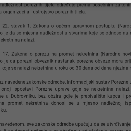
adležnost poreznih tijela određuje prema posebnim zakoni
 organizacija i ustrojstvo poreznih tijela.
 22. stavak 1. Zakona o općem upravnom postupku (Narodn
o je da se mjesna nadležnost u stvarima koje se odnose na 
nekretnina nalazi.
 17. Zakona o porezu na promet nekretnina (Narodne novin
o je da porezni obveznik nastanak porezne obveze mora prij
 koje se nalazi nekretnina u roku od 30 dana od dana njezina
z navedene zakonske odredbe, Informacijski sustav Porezne 
noj ispostavi Porezne uprave gdje se nekretnina nalazi. 
ne u Dubrovniku, bez obzira gdje je prebivalište kupca i pro
na promet nekretnina donosi se u mjesno nadležnoj isp
iku.
avedenom, sve zakonske odredbe upućuju da se utvrđivanje 