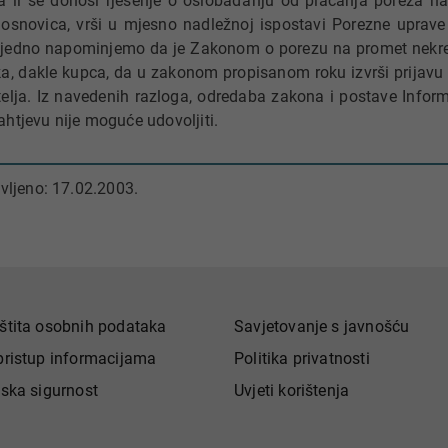
a li se donosi rješenje o oslobađanju od plaćanja poreza na 
osnovica, vrši u mjesno nadležnoj ispostavi Porezne uprave
Ujedno napominjemo da je Zakonom o porezu na promet nekr
a, dakle kupca, da u zakonom propisanom roku izvrši prijavu
elja. Iz navedenih razloga, odredaba zakona i postave Infor
htjevu nije moguće udovoljiti.
vljeno: 17.02.2003.
štita osobnih podataka
Savjetovanje s javnošću
pristup informacijama
Politika privatnosti
jska sigurnost
Uvjeti korištenja