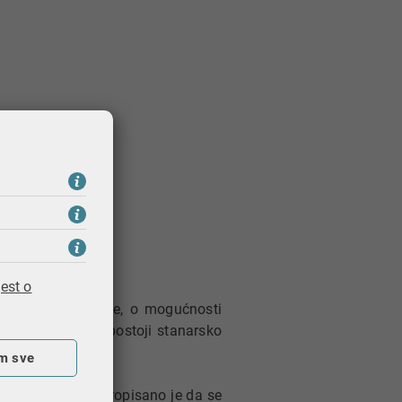
est o
a stambene poslove, o mogućnosti
nova na kojima postoji stanarsko
m sve
6/01 i 150/02) propisano je da se