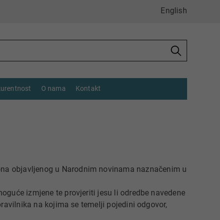
English
urentnost
O nama
Kontakt
ona objavljenog u Narodnim novinama naznačenim u
oguće izmjene te provjeriti jesu li odredbe navedene
ravilnika na kojima se temelji pojedini odgovor,