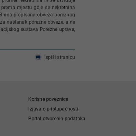
promet nekretnina ili se utvrđuje
 prema mjestu gdje se nekretnina
etnina propisana obveza poreznog
 za nastanak porezne obveze, a ne
macijskog sustava Porezne uprave,
Ispiši stranicu
Korisne poveznice
Izjava o pristupačnosti
Portal otvorenih podataka