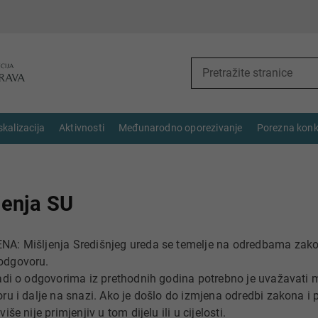
skalizacija
Aktivnosti
Međunarodno oporezivanje
Porezna konk
jenja SU
A: Mišljenja Središnjeg ureda se temelje na odredbama zak
dgovoru.
adi o odgovorima iz prethodnih godina potrebno je uvažavati m
ru i dalje na snazi. Ako je došlo do izmjena odredbi zakona i p
iše nije primjenjiv u tom dijelu ili u cijelosti.