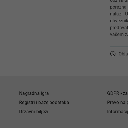
obzira d
porezna 
nalazi. 
obveznik
prodavat
vašem za
Obja
Nagradna igra
GDPR - za
Registri i baze podataka
Pravo na 
Državni biljezi
Informaci