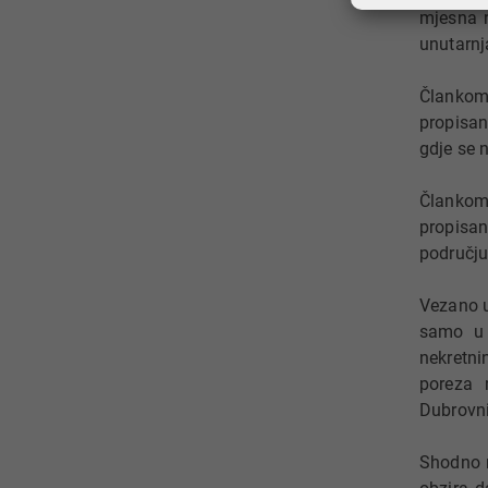
mjesna n
unutarnja
Člankom
propisan
gdje se 
Člankom
propisan
području
Vezano u
samo u o
nekretni
poreza 
Dubrovn
Shodno n