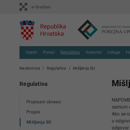
Vijesti
Porezi
Regulativa
Korisnici
Usluge
Fi
Naslovnica
Regulativa
Mišljenja SU
Mišl
Regulativa
NAPOMEN
Propisani obrasci
samom o
Propisi
Ako se r
u odgovo
Mišljenja SU
odgovor v