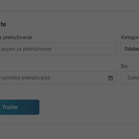
jte
 pretraživanje
Kategor
Do: