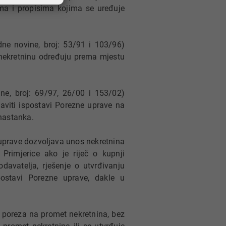
ma i propisima kojima se uređuje
e novine, broj: 53/91 i 103/96)
nekretninu određuju prema mjestu
e, broj: 69/97, 26/00 i 153/02)
aviti ispostavi Porezne uprave na
 nastanka.
uprave dozvoljava unos nekretnina
Primjerice ako je riječ o kupnji
davatelja, rješenje o utvrđivanju
ostavi Porezne uprave, dakle u
poreza na promet nekretnina, bez