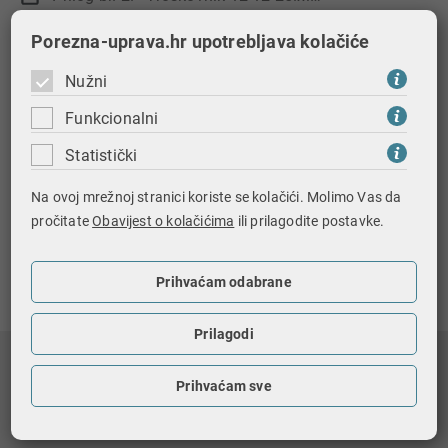
Prilog br. 3. - Izjava o nekažnjavanju 12-12-25.docx
Porezna-uprava.hr upotrebljava kolačiće
Prilog br. 4. - Izjava o nepostojanju poreznog duga 12-12-25.docx
Nužni
Prilog br. 5. - Izjava o registraciji za obavljanje djelatnosti 12-12-25.docx
Funkcionalni
Prilog br. 6 - Izjava o dostavi jamstva za uredno ispunjenje ugovora 12-12-25.docx
Statistički
Na ovoj mrežnoj stranici koriste se kolačići. Molimo Vas da
Objavljeno: 12.12.2025.
pročitate
Obavijest o kolačićima
ili prilagodite postavke.
Ispiši stranicu
Prihvaćam odabrane
Prilagodi
Nagradna igra
Prihvaćam sve
Registri i baze podataka
Državni biljezi