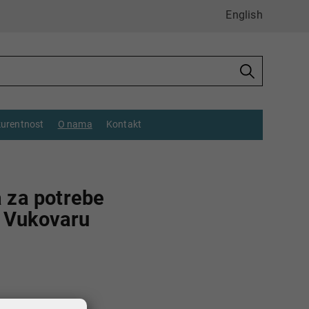
English
urentnost
O nama
Kontakt
a za potrebe
u Vukovaru