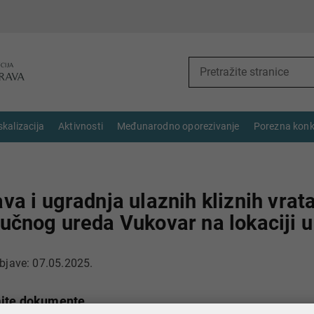
skalizacija
Aktivnosti
Međunarodno oporezivanje
Porezna konk
va i ugradnja ulaznih kliznih vrat
učnog ureda Vukovar na lokaciji 
jave: 07.05.2025.
ite dokumente