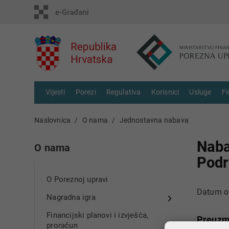
Vijesti
Porezi
Regulativa
Korisnici
Usluge
Fi
Naslovnica
O nama
Jednostavna nabava
Naba
O nama
Podr
O Poreznoj upravi
Datum ob
Nagradna igra
Financijski planovi i izvješća,
Preuzm
proračun